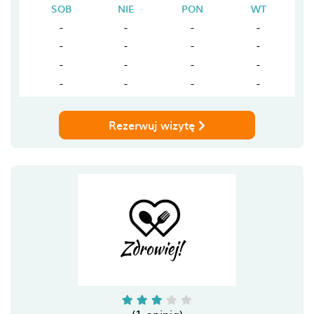
SOB
NIE
PON
WT
-
-
-
-
-
-
-
-
-
-
-
-
-
-
-
-
Rezerwuj wizytę