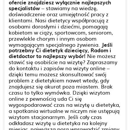
ofercie znajdziesz wyłącznie najlepszych
specjalistów
– stawiamy na wiedzę,
doświadczenie oraz umiejętność pracy z
klientami. Nasi dietetycy współpracują z
osobami dorosłymi i dziećmi, pomagają
kobietom w ciąży, sportowcom, seniorom,
przewlekle chorym i innym osobom
wymagającym specjalnego żywienia.
Jeśli
potrzebny Ci dietetyk dziecięcy, Radom i
dietdoctor to najlepszy wybór!
Nie możesz
stawić się osobiście na wizytę? Zapraszamy
do kontaktu i zapisów na wizyty online –
dzięki temu możesz skonsultować swój
problem z dietetykiem nawet wtedy, gdy
znajdujesz się akurat poza miastem. Brak
czasu to tylko wymówka. Dzięki wizytom
online z pewnością uda Ci się
wygospodarować czas na wizytę u dietetyka,
a spotkania wirtualne w niczym nie ustępują
wizytom stacjonarnym. Jeśli cały czas
odkładasz wizytę u dietetyka na kolejny
miesiąc, najwyższa pora wprowadzić zmiany