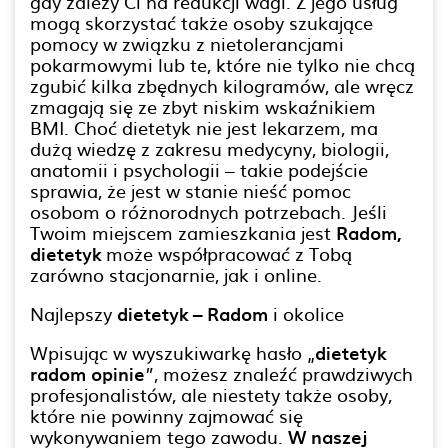
gdy zależy Ci na redukcji wagi. Z jego usług
mogą skorzystać także osoby szukające
pomocy w związku z nietolerancjami
pokarmowymi lub te, które nie tylko nie chcą
zgubić kilka zbędnych kilogramów, ale wręcz
zmagają się ze zbyt niskim wskaźnikiem
BMI. Choć dietetyk nie jest lekarzem, ma
dużą wiedzę z zakresu medycyny, biologii,
anatomii i psychologii – takie podejście
sprawia, że jest w stanie nieść pomoc
osobom o różnorodnych potrzebach. Jeśli
Twoim miejscem zamieszkania jest
Radom,
dietetyk
może współpracować z Tobą
zarówno stacjonarnie, jak i online.
Najlepszy
dietetyk – Radom
i okolice
Wpisując w wyszukiwarkę hasło „
dietetyk
radom opinie
”, możesz znaleźć prawdziwych
profesjonalistów, ale niestety także osoby,
które nie powinny zajmować się
wykonywaniem tego zawodu.
W naszej