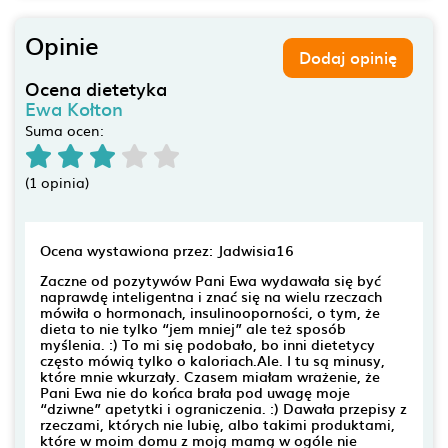
Opinie
Dodaj opinię
Ocena dietetyka
Ewa Kołton
Suma ocen:
(1 opinia)
Ocena wystawiona przez: Jadwisia16
Zaczne od pozytywów Pani Ewa wydawała się być
naprawdę inteligentna i znać się na wielu rzeczach
mówiła o hormonach, insulinooporności, o tym, że
dieta to nie tylko “jem mniej” ale też sposób
myślenia. :) To mi się podobało, bo inni dietetycy
często mówią tylko o kaloriach.Ale. I tu są minusy,
które mnie wkurzały. Czasem miałam wrażenie, że
Pani Ewa nie do końca brała pod uwagę moje
“dziwne” apetytki i ograniczenia. :) Dawała przepisy z
rzeczami, których nie lubię, albo takimi produktami,
które w moim domu z moją mamą w ogóle nie