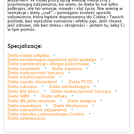
psychologią odżywiania, bo wiem, że dieta to nie tylko
jadłospis, ale też emocje, nawyki i styl życia. Nie wierzę w
restrykcje i diety „cud” – pomagam znaleźć sposób
odżywiania, który będzie dopasowany do Ciebie i Twoich
potrzeb, bez wyrzutów sumienia i efektu jojo. Jeśli chcesz
jeść zdrowo, ale bez stresu i skrajności – jestem tu, żeby Ci
w tym pomóc.
Specjalizacje:
Dieta nieżyt żołądka
Dieta wrzodziejące zapalenie jelita grubego
Dieta nietolerancje i alergie pokarmowe
Dieta nowotwór
Dieta zaparcia
Dieta nadczynność tarczycy
Dieta insulinooporność
Dieta wysoki cholesterol
Dieta PCOS
Dieta cukrzyca
Dieta odchudzająca
Dieta dla dzieci
Dieta niedoczynność tarczycy
Dieta SIBO
Dieta refluks
Dieta IBS jelito drażliwe
Dieta wzdęcia
Dieta miażdżyca
Dieta Hashimoto
Dieta zaburzenia odżywiania
Dieta choroba Leśniowskiego-Crohna
Dieta osteoporoza