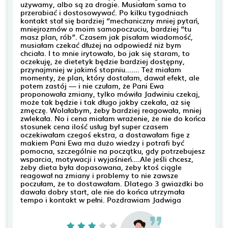
używamy, albo są za drogie. Musiałam sama to
przerabiać i dostosowywać. Po kilku tygodniach
kontakt stał się bardziej “mechaniczny mniej pytań,
mniejrozmów o moim samopoczuciu, bardziej “tu
masz plan, rób”. Czasem jak pisałam wiadomość,
musiałam czekać dłużej na odpowiedź niż bym
chciała. I to mnie irytowało, bo jak się staram, to
oczekuję, że dietetyk będzie bardziej dostępny,
przynajmniej w jakimś stopniu....... Też miałam
momenty, że plan, który dostałam, dawał efekt, ale
potem zastój — i nie czułam, że Pani Ewa
proponowała zmiany, tylko mówiła Jadwiniu czekaj,
może tak będzie i tak długo jakby czekała, aż się
zmęczę. Wolałabym, żeby bardziej reagowała, mniej
zwlekała. No i cena miałam wrażenie, że nie do końca
stosunek cena ilość usług był super czasem
oczekiwałam czegoś ekstra, a dostawałam fige z
makiem Pani Ewa ma dużo wiedzy i potrafi być
pomocna, szczególnie na początku, gdy potrzebujesz
wsparcia, motywacji i wyjaśnień....Ale jeśli chcesz,
żeby dieta była dopasowana, żeby ktoś ciągle
reagował na zmiany i problemy to nie zawsze
poczułam, że to dostawałam. Dlatego 3 gwiazdki bo
dawała dobry start, ale nie do końca utrzymała
tempo i kontakt w pełni. Pozdrawiam Jadwiga