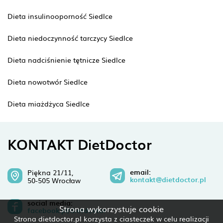
Dieta insulinooporność Siedlce
Dieta niedoczynność tarczycy Siedlce
Dieta nadciśnienie tętnicze Siedlce
Dieta nowotwór Siedlce
Dieta miażdżyca Siedlce
KONTAKT DietDoctor
email:
Piękna 21/11,
kontakt@dietdoctor.pl
50-505 Wrocław
social media:
Strona wykorzystuje cookie
facebook.pl/dietdoctor
Strona dietdoctor.pl korzysta z ciasteczek w celu realizacji