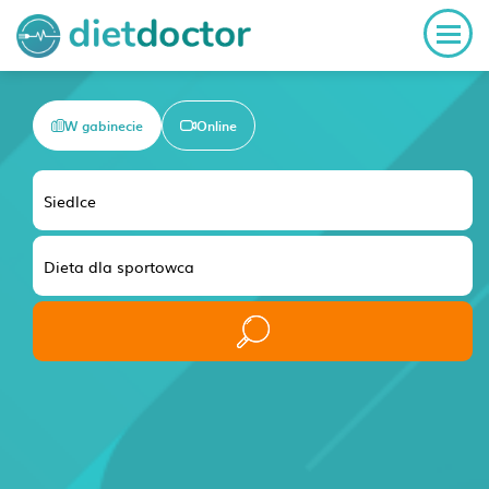
W gabinecie
Online