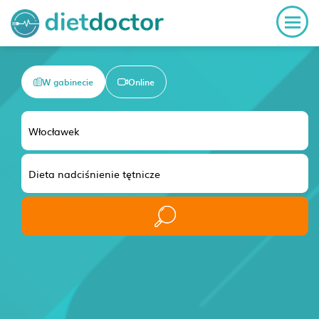
W gabinecie
Online