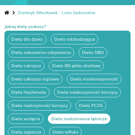
Dietetyk Włocławek - Lista Gabinetów
Jakiej diety szukasz?
Dieta dla dzieci
Dieta odchudzająca
Dieta zaburzenia odżywiania
Dieta SIBO
Dieta cukrzyca
Dieta IBS jelito drażliwe
Dieta cukrzyca ciążowa
Dieta insulinooporność
Dieta Hashimoto
Dieta niedoczynność tarczycy
Dieta nadczynność tarczycy
Dieta PCOS
Dieta wzdęcia
Dieta nadciśnienie tętnicze
Dieta zaparcia
Dieta refluks