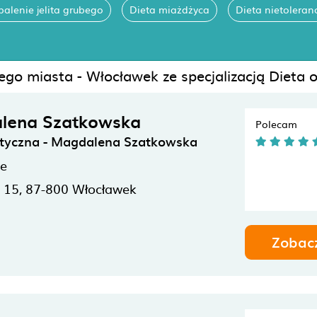
palenie jelita grubego
Dieta miażdżyca
Dieta nietoleran
ego miasta - Włocławek ze specjalizacją Dieta
lena Szatkowska
Polecam
etyczna - Magdalena Szatkowska
ne
i 15,
87-800
Włocławek
Zobac