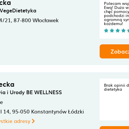
cka
Polecam wsp
Ewą! Dużo w
 VegeDietetyka
chęć pomocy
podchodzi in
4/21,
87-800
Włocławek
ogromną sym
każdemu!
Zobac
secka
Brak opinii 
dietetyka
ia i Urody BE WELLNESS
ne
I 14,
95-050
Konstantynów Łódzki
stkie adresy