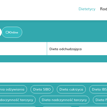
Dietetycy
Rod
Online
nia odżywiania
Dieta SIBO
Dieta cukrzyca
Dieta IBS
edoczynność tarczycy
Dieta nadczynność tarczycy
Dieta 