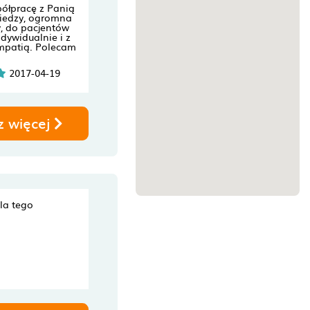
ółpracę z Panią
iedzy, ogromna
, do pacjentów
dywidualnie i z
patią. Polecam
2017-04-19
z więcej
dla tego