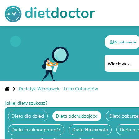
W gabinecie
Dietetyk Włocławek - Lista Gabinetów
Jakiej diety szukasz?
Dieta dla dzieci
Dieta odchudzająca
Dieta zaburze
Dieta insulinooporność
Dieta Hashimoto
Dieta ni