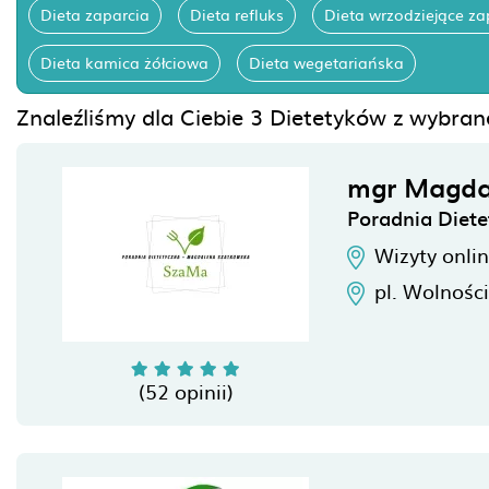
Dieta zaparcia
Dieta refluks
Dieta wrzodziejące za
Dieta kamica żółciowa
Dieta wegetariańska
Znaleźliśmy dla Ciebie 3 Dietetyków z wybran
mgr Magda
Poradnia Diet
Wizyty onli
pl. Wolnośc
(52 opinii)