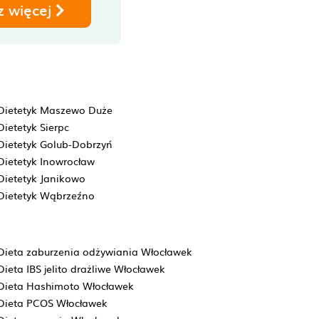
z więcej
Dietetyk Maszewo Duże
Dietetyk Sierpc
Dietetyk Golub-Dobrzyń
Dietetyk Inowrocław
Dietetyk Janikowo
Dietetyk Wąbrzeźno
Dieta zaburzenia odżywiania Włocławek
Dieta IBS jelito drażliwe Włocławek
Dieta Hashimoto Włocławek
Dieta PCOS Włocławek