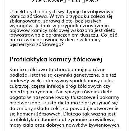
ŻOŁCIOWEJ - CO JEŚĆ?
U niektórych chorych występuje bezobjawowa
kamica żółciowa. W tym przypadku zaleca się
zbilansowaną, zdrową dietę, bez ścisłych
wymogów. Jednak w przypadku zaostrzenia
objawów kamicy żółciowej wskazana jest dieta
łatwostrawna z ograniczeniem tłuszczu. Co jeść i
na co zwracać uwagę w diecie w kamicy
pęcherzyka żółciowego?
Profilaktyka kamicy żółciowej
Kamica żółciowa to choroba mająca różne
podłoża. Istotne są czynniki genetyczne, ale też
podeszły wiek, intensywny spadek masy ciała,
cukrzycę, częste infekcje dróg żółciowych czy
hipertriglicerydemię. Nie sprzyja również dieta
bogata w nasycone kwasy tłuszczowe i pokarmy
przetworzone. Tłusta dieta może przyczyniać się
do zmiany składu żółci, co powoduje utworzenie
się kamieni żółciowych. Dlatego tak ważna jest
profilaktyka i dbanie o utrzymanie prawidłowej
masy ciała oraz dobrych nawyków żywieniowych.