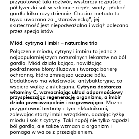
przygotować taki roztwór, wystarczy rozpuścić
pół łyżeczki soli w szklance ciepłej wody i płukać
gardło kilka razy dziennie. Chociaż metoda ta
bywa uważana za „staroświecką”, jej
skuteczność jest niepodważalna i wciąż polecana
przez specjalistów.
Miód, cytryna i imbir – naturalne trio
Połączenie miodu, cytryny i imbiru to jedno z
najpopularniejszych naturalnych lekarstw na ból
gardła. Miód działa kojąco, nawilżając
podrażnione błony śluzowe i tworząc barierę
ochronną, która zmniejsza uczucie bólu.
Dodatkowo ma właściwości antybakteryjne, co
wspiera walkę z infekcjami.
Cytryna dostarcza
witaminy C, wzmacniając układ odpornościowy i
przyspieszając regenerację organizmu, a imbir
działa przeciwzapalnie i rozgrzewająco.
Można
przygotować herbatę z tymi składnikami,
zalewając starty imbir wrzątkiem, dodając łyżkę
miodu i sok z cytryny. Taki napój nie tylko łagodzi
ból gardła, ale także wzmacnia organizm i
pomaga w walce z przeziębieniem.