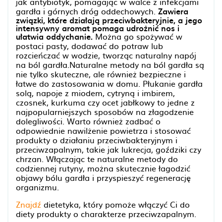
jak antybiotyk, pomagając w walce z infekcjami
gardła i górnych dróg oddechowych.
Zawiera
związki, które działają przeciwbakteryjnie, a jego
intensywny aromat pomaga udrożnić nos i
ułatwia oddychanie.
Można go spożywać w
postaci pasty, dodawać do potraw lub
rozcieńczać w wodzie, tworząc naturalny napój
na ból gardła.Naturalne metody na ból gardła są
nie tylko skuteczne, ale również bezpieczne i
łatwe do zastosowania w domu. Płukanie gardła
solą, napoje z miodem, cytryną i imbirem,
czosnek, kurkuma czy ocet jabłkowy to jedne z
najpopularniejszych sposobów na złagodzenie
dolegliwości. Warto również zadbać o
odpowiednie nawilżenie powietrza i stosować
produkty o działaniu przeciwbakteryjnym i
przeciwzapalnym, takie jak lukrecja, goździki czy
chrzan. Włączając te naturalne metody do
codziennej rutyny, można skutecznie łagodzić
objawy bólu gardła i przyspieszyć regenerację
organizmu.
Znajdź
dietetyka, który pomoże włączyć Ci do
diety produkty o charakterze przeciwzapalnym.