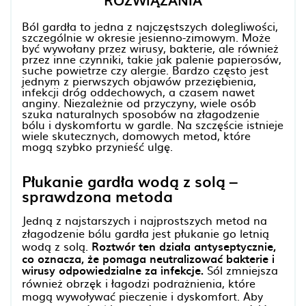
ROZWIĄZANIA
Ból gardła to jedna z najczęstszych dolegliwości,
szczególnie w okresie jesienno-zimowym. Może
być wywołany przez wirusy, bakterie, ale również
przez inne czynniki, takie jak palenie papierosów,
suche powietrze czy alergie. Bardzo często jest
jednym z pierwszych objawów przeziębienia,
infekcji dróg oddechowych, a czasem nawet
anginy. Niezależnie od przyczyny, wiele osób
szuka naturalnych sposobów na złagodzenie
bólu i dyskomfortu w gardle. Na szczęście istnieje
wiele skutecznych, domowych metod, które
mogą szybko przynieść ulgę.
Płukanie gardła wodą z solą –
sprawdzona metoda
Jedną z najstarszych i najprostszych metod na
złagodzenie bólu gardła jest płukanie go letnią
wodą z solą.
Roztwór ten działa antyseptycznie,
co oznacza, że pomaga neutralizować bakterie i
wirusy odpowiedzialne za infekcje.
Sól zmniejsza
również obrzęk i łagodzi podrażnienia, które
mogą wywoływać pieczenie i dyskomfort. Aby