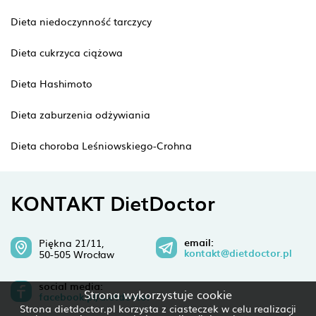
Dieta niedoczynność tarczycy
Dieta cukrzyca ciążowa
Dieta Hashimoto
Dieta zaburzenia odżywiania
Dieta choroba Leśniowskiego-Crohna
KONTAKT DietDoctor
email:
Piękna 21/11,
kontakt@dietdoctor.pl
50-505 Wrocław
social media:
Strona wykorzystuje cookie
facebook.pl/dietdoctor
Strona dietdoctor.pl korzysta z ciasteczek w celu realizacji