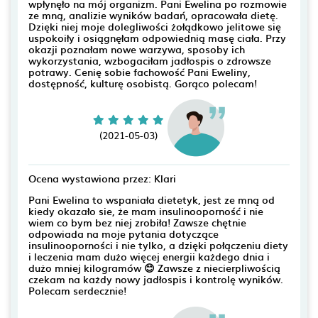
wpłynęło na mój organizm. Pani Ewelina po rozmowie
ze mną, analizie wyników badań, opracowała dietę.
Dzięki niej moje dolegliwości żołądkowo jelitowe się
uspokoiły i osiągnęłam odpowiednią masę ciała. Przy
okazji poznałam nowe warzywa, sposoby ich
wykorzystania, wzbogaciłam jadłospis o zdrowsze
potrawy. Cenię sobie fachowość Pani Eweliny,
dostępność, kulturę osobistą. Gorąco polecam!
(2021-05-03)
Ocena wystawiona przez: Klari
Pani Ewelina to wspaniała dietetyk, jest ze mną od
kiedy okazało sie, że mam insulinooporność i nie
wiem co bym bez niej zrobiła! Zawsze chętnie
odpowiada na moje pytania dotyczące
insulinooporności i nie tylko, a dzięki połączeniu diety
i leczenia mam dużo więcej energii każdego dnia i
dużo mniej kilogramów 😊 Zawsze z niecierpliwością
czekam na każdy nowy jadłospis i kontrolę wyników.
Polecam serdecznie!