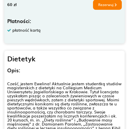
60 zł
Rezerwuj
Płatności:
płatność kartą
Dietetyk
Opis:
Cześć, jestem Ewelina! Aktualnie jestem studentką studiów
magisterskich z dietetyki na Collegium Medicum
Uniwersytetu Jagiellońskiego w Krakowie. Tytuł licencjata
uzyskałam pisząc o zaleceniach żywieniowych w czasie
pieszych wędrówkach, zatem z dietetyki sportowej. Moimi
dietetycznymi konikami są diety roślinne, zwłaszcza te u
sportowców, a także wszystko co związane z
insulinoopornością, czy chorobami tarczycy. Swoje
kwalifikacje poszerzałam na licznych konferencjach i ok.
20 kursach, m. in. „Diety roślinne” i „Budowanie masy
mięśniowej” z dr. Damianem Parolem, „Zastosowanie
diety roślinnej w leczenie insulinooporności” z Iwoną Kibil,