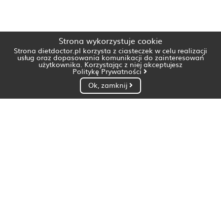
Strona wykorzystuje cookie
Strona dietdoctor.pl korzysta z ciasteczek w celu realizacji
usług oraz dopasowania komunikacji do zainteresowań
użytkownika. Korzystając z niej akceptujesz
Politykę Prywatności
Ok, zamknij
Dietetyk Białystok
Dietetyk Bydgoszcz
Dietetyk Gdańsk