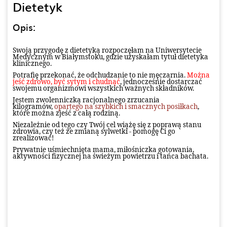
Dietetyk
Opis:
Swoją przygodę z dietetyką rozpoczęłam na Uniwersytecie
Medycznym w Białymstoku, gdzie uzyskałam tytuł dietetyka
klinicznego
.
Potrafię przekonać, że odchudzanie to nie męczarnia.
Można
jeść zdrowo, być sytym i chudnąć
, jednocześnie dostarczać
swojemu organizmowi wszystkich ważnych składników.
Jestem zwolenniczką racjonalnego zrzucania
kilogramów,
opartego na szybkich i smacznych posiłkach
,
które można zjeść z całą rodziną.
Niezależnie od tego czy Twój cel wiążę się z poprawą stanu
zdrowia, czy też ze zmianą sylwetki - pomogę Ci go
zrealizować!
Prywatnie uśmiechnięta mama, miłośniczka gotowania,
aktywności fizycznej na świeżym powietrzu i tańca bachata.