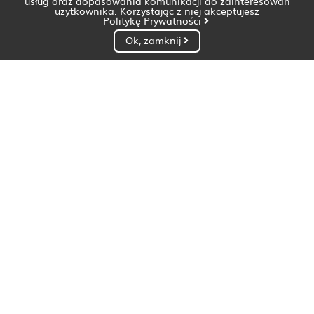
usług oraz dopasowania komunikacji do zainteresowań
użytkownika. Korzystając z niej akceptujesz
Politykę Prywatności
Ok, zamknij
Dietetyk Białystok
Dietetyk Bydgoszcz
Dietetyk Gdańsk
Dietetyk Gorzów Wielkopolski
Dietetyk Katowice