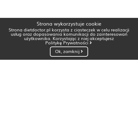
Strona wykorzystuje cookie
Strona dietdoctor.pl korzysta z ciasteczek w celu realizacji
usług oraz dopasowania komunikacji do zainteresowań
użytkownika. Korzystając z niej akceptujesz
Politykę Prywatności
Ok, zamknij
Dietetyk Białystok
Dietetyk Bydgoszcz
Dietetyk Gdańsk