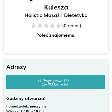
Kulesza
Holistic Masaż i Dietetyka
(0 opinii)
Poleć znajomemu!
Adresy
ul. Zwycięstwa 16/11
15-703 Białystok
Godziny otwarcia:
Poniedziałek:
nieczynne
Wtorek:
12:00 - 18:00