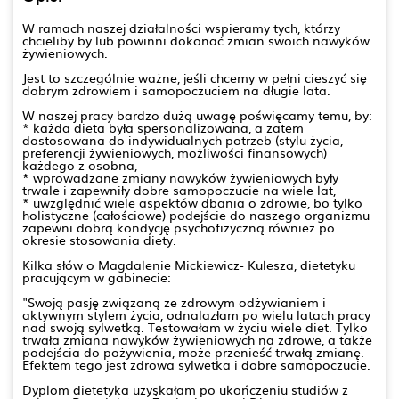
W ramach naszej działalności wspieramy tych, którzy
chcieliby by lub powinni dokonać zmian swoich nawyków
żywieniowych.
Jest to szczególnie ważne, jeśli chcemy w pełni cieszyć się
dobrym zdrowiem i samopoczuciem na długie lata.
W naszej pracy bardzo dużą uwagę poświęcamy temu, by:
* każda dieta była spersonalizowana, a zatem
dostosowana do indywidualnych potrzeb (stylu życia,
preferencji żywieniowych, możliwości finansowych)
każdego z osobna,
* wprowadzane zmiany nawyków żywieniowych były
trwale i zapewniły dobre samopoczucie na wiele lat,
* uwzględnić wiele aspektów dbania o zdrowie, bo tylko
holistyczne (całościowe) podejście do naszego organizmu
zapewni dobrą kondycję psychofizyczną również po
okresie stosowania diety.
Kilka słów o Magdalenie Mickiewicz- Kulesza, dietetyku
pracującym w gabinecie:
"Swoją pasję związaną ze zdrowym odżywianiem i
aktywnym stylem życia, odnalazłam po wielu latach pracy
nad swoją sylwetką. Testowałam w życiu wiele diet. Tylko
trwała zmiana nawyków żywieniowych na zdrowe, a także
podejścia do pożywienia, może przenieść trwałą zmianę.
Efektem tego jest zdrowa sylwetka i dobre samopoczucie.
Dyplom dietetyka uzyskałam po ukończeniu studiów z