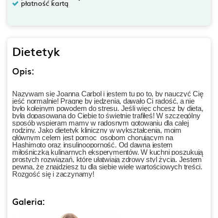
płatność kartą
Dietetyk
Opis:
Nazywam się Joanna Carbol i jestem tu po to, by nauczyć Cię
jeść normalnie! Pragnę by jedzenia, dawało Ci radość, a nie
było kolejnym powodem do stresu. Jeśli więc chcesz by dieta,
była dopasowana do Ciebie to świetnie trafiłeś! W szczególny
sposób wspieram mamy w radosnym gotowaniu dla całej
rodziny. Jako dietetyk kliniczny w wykształcenia, moim
głównym celem jest pomoc osobom chorującym na
Hashimoto oraz insulinooporność. Od dawna jestem
miłośniczką kulinarnych eksperymentów. W kuchni poszukują
prostych rozwiązań, które ułatwiają zdrowy styl życia. Jestem
pewna, że znajdziesz tu dla siebie wiele wartościowych treści.
Rozgość się i zaczynamy!
Galeria: