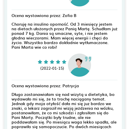
Ocena wystawiona przez: Zofia B
Choruję na insulino oporność. Od 3 miesięcy jestem
na dietach ułożonych przez Panią Martę. Schudłam już
ponad 7 kg. Dania są smaczne, syte, i nie jestem
głodna wieczorami. Mam więcej energii i chęci do
życia. Wszystko bardzo dokładnie wytłumaczone.
Pani Marta wie co robi!
(2022-01-15)
Ocena wystawiona przez: Patrycja
Długo zastanawiałam się nad wizytą u dietetyka, bo
wydawało mi się, że to trochę naciągany temat.
Jednak gdy moja otyłość dała mi się juz bardzo we
znaki, a lekarz zagroził mi wizją jeżdzenia na wózku,
postanowiłam, że co mi szkodzi i zgłosiłam się do
Pani Marty. Początki były trudne, ale nie
poddawałam się. Po miesiącu waga lekko spadła, ale
poprawiło się samopoczucie. Po dwóch miesiącach