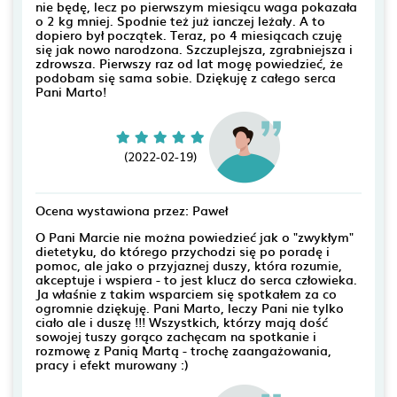
nie będę, lecz po pierwszym miesiącu waga pokazała
o 2 kg mniej. Spodnie też już ianczej leżały. A to
dopiero był początek. Teraz, po 4 miesiącach czuję
się jak nowo narodzona. Szczuplejsza, zgrabniejsza i
zdrowsza. Pierwszy raz od lat mogę powiedzieć, że
podobam się sama sobie. Dziękuję z całego serca
Pani Marto!
(2022-02-19)
Ocena wystawiona przez: Paweł
O Pani Marcie nie można powiedzieć jak o "zwykłym"
dietetyku, do którego przychodzi się po poradę i
pomoc, ale jako o przyjaznej duszy, która rozumie,
akceptuje i wspiera - to jest klucz do serca człowieka.
Ja właśnie z takim wsparciem się spotkałem za co
ogromnie dziękuję. Pani Marto, leczy Pani nie tylko
ciało ale i duszę !!! Wszystkich, którzy mają dość
sowojej tuszy gorąco zachęcam na spotkanie i
rozmowę z Panią Martą - trochę zaangażowania,
pracy i efekt murowany :)