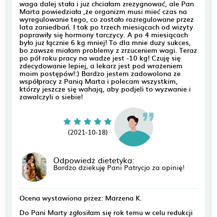
waga dalej stała i juz chciałam zrezygnować, ale Pan
Marta powiedziała ,że organizm musi mieć czas na
wyregulowanie tego, co zostało rozregulowane przez
lata zaniedbań. I tak po trzech miesiącach od wizyty
poprawiły się hormony tarczycy. A po 4 miesiącach
było juz łącznie 6 kg mniej! To dla mnie duzy sukces,
bo zawsze miałam problemy z zrzuceniem wagi. Teraz
po pół roku pracy na wadze jest -10 kg! Czuję się
zdecydowanie lepiej, a lekarz jest pod wrażeniem
moim postępów!:) Bardzo jestem zadowolona ze
współpracy z Panią Marta i polecam wszystkim,
którzy jeszcze się wahają, aby podjeli to wyzwanie i
zawalczyli o siebie!
(2021-10-18)
Odpowiedż dietetyka:
Bardzo dziekuję Pani Patrycjo za opinię!
Ocena wystawiona przez: Marzena K.
Do Pani Marty zgłosiłam się rok temu w celu redukcji