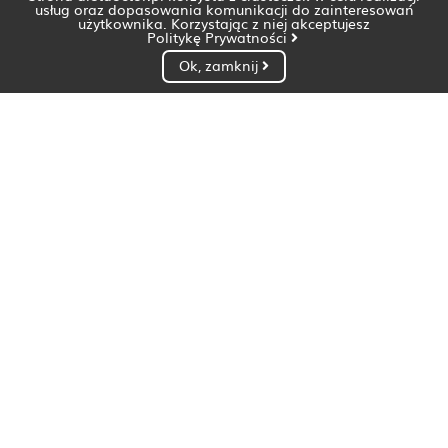
usług oraz dopasowania komunikacji do zainteresowań
użytkownika. Korzystając z niej akceptujesz
Politykę Prywatności
Ok, zamknij
Dietetyk Białystok
Dietetyk Bydgoszcz
Dietetyk Gdańsk
Dietetyk Gorzów Wielkopolski
Dietetyk Katowice