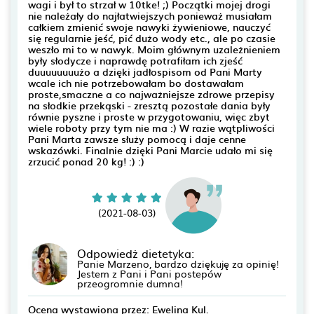
wagi i był to strzał w 10tke! ;) Początki mojej drogi
nie należały do najłatwiejszych ponieważ musiałam
całkiem zmienić swoje nawyki żywieniowe, nauczyć
się regularnie jeść, pić dużo wody etc., ale po czasie
weszło mi to w nawyk. Moim głównym uzależnieniem
były słodycze i naprawdę potrafiłam ich zjeść
duuuuuuuużo a dzięki jadłospisom od Pani Marty
wcale ich nie potrzebowałam bo dostawałam
proste,smaczne a co najważniejsze zdrowe przepisy
na słodkie przekąski - zresztą pozostałe dania były
równie pyszne i proste w przygotowaniu, więc zbyt
wiele roboty przy tym nie ma :) W razie wątpliwości
Pani Marta zawsze służy pomocą i daje cenne
wskazówki. Finalnie dzięki Pani Marcie udało mi się
zrzucić ponad 20 kg! :) :)
(2021-08-03)
Odpowiedż dietetyka:
Panie Marzeno, bardzo dziękuję za opinię!
Jestem z Pani i Pani postepów
przeogromnie dumna!
Ocena wystawiona przez: Ewelina Kul.