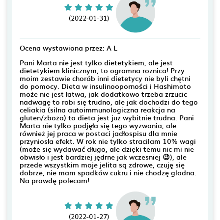
(2022-01-31)
Ocena wystawiona przez: A L
Pani Marta nie jest tylko dietetykiem, ale jest
dietetykiem klinicznym, to ogromna roznica! Przy
moim zestawie chorób inni dietetycy nie byli chętni
do pomocy. Dieta w insulinooporności i Hashimoto
może nie jest łatwa, jak dodatkowo trzeba zrzucic
nadwagę to robi się trudno, ale jak dochodzi do tego
celiakia (silna autoimmunologiczna reakcja na
gluten/zboża) to dieta jest już wybitnie trudna. Pani
Marta nie tylko podjęła się tego wyzwania, ale
również jej praca w postaci jadłospisu dla mnie
przyniosła efekt. W rok nie tylko stracilam 10% wagi
(może się wydawać długo, ale dzięki temu nic mi nie
obwisło i jest bardziej jędrne jak wczesniej 😉), ale
przede wszystkim moje jelita są zdrowe, czuję się
dobrze, nie mam spadków cukru i nie chodzę glodna.
Na prawdę polecam!
(2022-01-27)