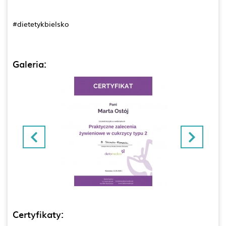
#dietetykbielsko
Galeria:
Certyfikaty: