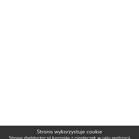
Strona wykorzystuje cookie
Strona dietdoctor.pl korzysta z ciasteczek w celu realizacji