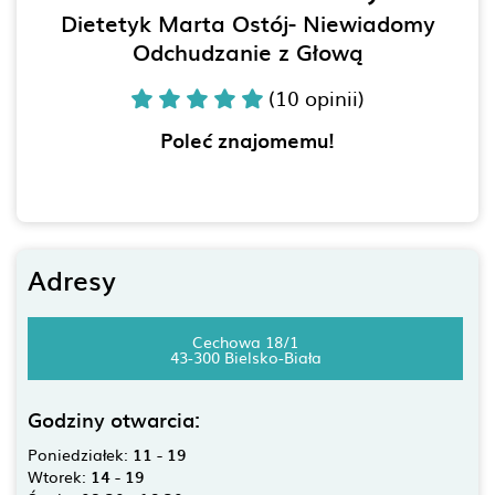
Dietetyk Marta Ostój- Niewiadomy
Odchudzanie z Głową
(10 opinii)
Poleć znajomemu!
Adresy
Cechowa 18/1
43-300 Bielsko-Biała
Godziny otwarcia:
Poniedziałek:
11 - 19
Wtorek:
14 - 19