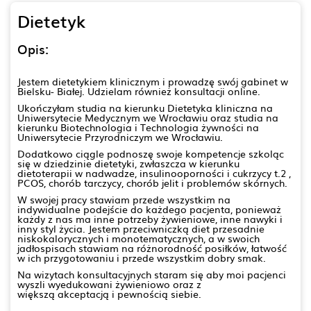
Dietetyk
Opis:
Jestem dietetykiem klinicznym i prowadzę swój gabinet w
Bielsku- Białej. Udzielam również konsultacji online.
Ukończyłam studia na kierunku Dietetyka kliniczna na
Uniwersytecie Medycznym we Wrocławiu oraz studia na
kierunku Biotechnologia i Technologia żywności na
Uniwersytecie Przyrodniczym we Wrocławiu.
Dodatkowo ciągle podnoszę swoje kompetencje szkoląc
się w dziedzinie dietetyki, zwłaszcza w kierunku
dietoterapii w nadwadze, insulinooporności i cukrzycy t.2 ,
PCOS, chorób tarczycy, chorób jelit i problemów skórnych.
W swojej pracy stawiam przede wszystkim na
indywidualne podejście do każdego pacjenta, ponieważ
każdy z nas ma inne potrzeby żywieniowe, inne nawyki i
inny styl życia. Jestem przeciwniczką diet przesadnie
niskokalorycznych i monotematycznych, a w swoich
jadłospisach stawiam na różnorodność posiłków, łatwość
w ich przygotowaniu i przede wszystkim dobry smak.
Na wizytach konsultacyjnych staram się aby moi pacjenci
wyszli wyedukowani żywieniowo oraz z
większą akceptacją i pewnością siebie.