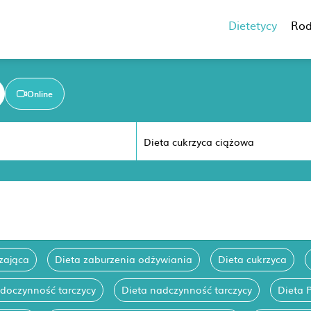
Dietetycy
Rod
Online
zająca
Dieta zaburzenia odżywiania
Dieta cukrzyca
edoczynność tarczycy
Dieta nadczynność tarczycy
Dieta 