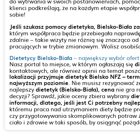
do wytrwania w swoich postanowieniach, pomoc 
klienci podkreślają, że na każdym etapie współp
sobie!
Jeśli szukasz pomocy dietetyka, Bielsko-Biała 
którym współpraca będzie przebiegała naprawdę 
zdalnie – takie wizyty nie różnią się znacząco o
pracujących w trybie zmianowym. Wolisz osobiśc
Dietetycy Bielsko-Biała
– największy wybór ofert
Nasz portal to miejsce, w którym ogłaszają się
d
kontaktowych, ale również opinii na temat posz
lokalizacji przyjmuje dietetyk Bielsko NFZ – te
najwyższym poziomie
. Nie musisz rezygnować z
najlepszy
dietetyk (Bielsko-Biała), cena
nie gra r
decyzji? Sprawdź, jakie oceny zbiera wybrany
die
informacji, dlatego, jeśli jest Ci potrzebny naj
któremu praca nad utrzymaniem diety będzie pr
czy przygotowywania skomplikowanych potraw z t
ciało i zdrowie w taki sposób, by osiągnąć pożąd