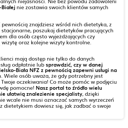
alnych niejasności. Nie bez powodu zadowoleni
-Białej
nie zostawia swoich klientów samych
Z pewnością znajdziesz wśród nich dietetyka, z
 stacjonarne, poszukaj dietetyków pracujących
niem dla osób często wyjeżdżających czy
izytę oraz kolejne wizyty kontrolne.
lienci mają dostęp nie tylko do danych
sług odpłatnie lub
sprawdzić, czy w danej
Bielsko-Biała NFZ z pewnością zapewni usługi na
. Wiele osób uważa, że gdy potrzebny jest
kie Twoje oczekiwania! Co może pomóc w podjęciu
awdę pomocne!
Nasz portal to źródło wielu
ie ułatwią znalezienie specjalisty
, dzięki
nie wcale nie musi oznaczać samych wyrzeczeń
 dietetykiem dowiesz się, jak zadbać o swoje