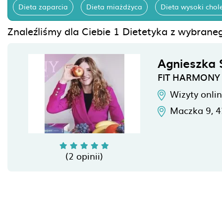
Dieta zaparcia
Dieta miażdżyca
Dieta wysoki chole
Znaleźliśmy dla Ciebie 1 Dietetyka z wybraneg
Agnieszka
FIT HARMONY
Wizyty onli
Maczka 9,
4
(2 opinii)