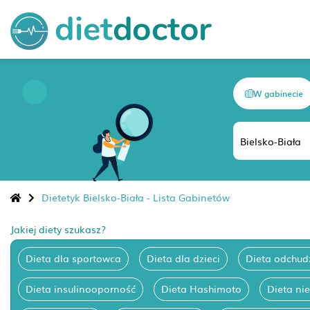
W gabinecie
Dietetyk Bielsko-Biała - Lista Gabinetów
Jakiej diety szukasz?
Dieta dla sportowca
Dieta dla dzieci
Dieta odchud
Dieta insulinooporność
Dieta Hashimoto
Dieta ni