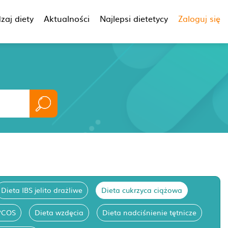
zaj diety
Aktualności
Najlepsi dietetycy
Zaloguj się
Dieta IBS jelito drażliwe
Dieta cukrzyca ciążowa
PCOS
Dieta wzdęcia
Dieta nadciśnienie tętnicze