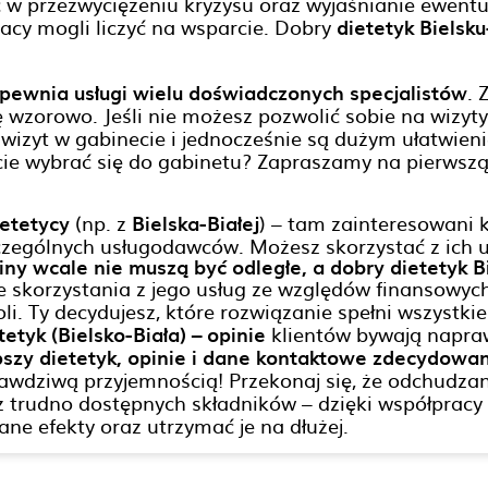
w przezwyciężeniu kryzysu oraz wyjaśnianie ewentu
racy mogli liczyć na wsparcie. Dobry
dietetyk Bielsku
zapewnia usługi wielu doświadczonych specjalistów
. 
wzorowo. Jeśli nie możesz pozwolić sobie na wizyty
d wizyt w gabinecie i jednocześnie są dużym ułatwie
ie wybrać się do gabinetu? Zapraszamy na pierwszą w
ietetycy
(np. z
Bielska-Białej
) – tam zainteresowani k
czególnych usługodawców. Możesz skorzystać z ich u
rminy wcale nie muszą być odległe, a dobry dietetyk 
e skorzystania z jego usług ze względów finansowych
oli. Ty decydujesz, które rozwiązanie spełni wszyst
tetyk (Bielsko-Biała) – opinie
klientów bywają napr
lepszy dietetyk, opinie i dane kontaktowe zdecydowan
awdziwą przyjemnością! Przekonaj się, że odchudza
rudno dostępnych składników – dzięki współpracy z
ane efekty oraz utrzymać je na dłużej.