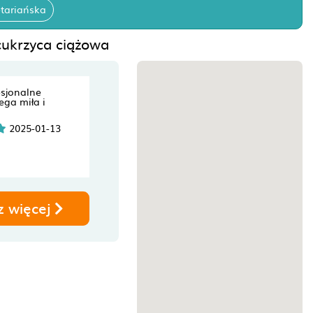
tariańska
 cukrzyca ciążowa
esjonalne
ega miła i
2025-01-13
z więcej