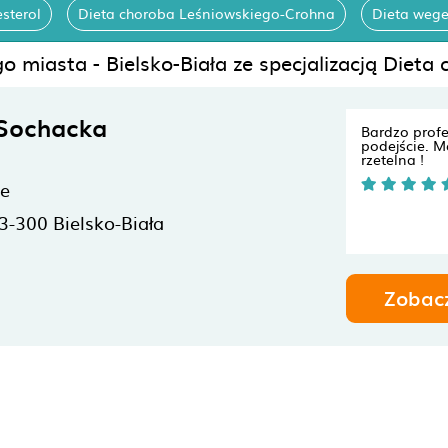
sterol
Dieta choroba Leśniowskiego-Crohna
Dieta wege
o miasta - Bielsko-Biała ze specjalizacją Dieta
 Sochacka
Bardzo prof
podejście. M
rzetelna !
ne
3-300
Bielsko-Biała
Zobac