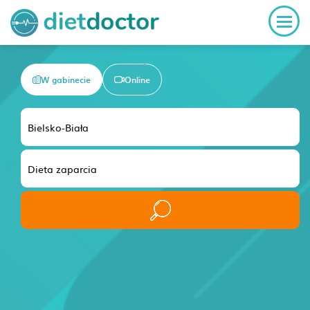
W gabinecie
Online