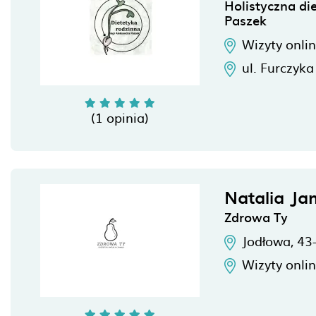
Holistyczna di
Paszek
Wizyty onli
ul. Furczyk
(1 opinia)
Natalia Ja
Zdrowa Ty
Jodłowa,
43
Wizyty onli