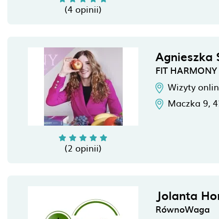
(4 opinii)
Agnieszka
FIT HARMONY
Wizyty onli
Maczka 9,
4
(2 opinii)
Jolanta Ho
RównoWaga