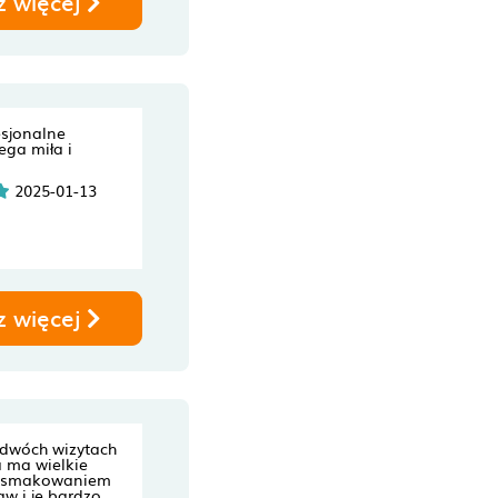
z więcej
esjonalne
ega miła i
2025-01-13
z więcej
 dwóch wizytach
a ma wielkie
e smakowaniem
w i je bardzo