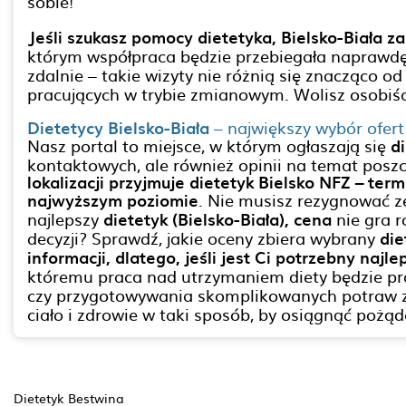
sobie!
Jeśli szukasz pomocy dietetyka, Bielsko-Biała 
którym współpraca będzie przebiegała naprawdę 
zdalnie – takie wizyty nie różnią się znacząco o
pracujących w trybie zmianowym. Wolisz osobiśc
Dietetycy Bielsko-Biała
– największy wybór ofert
Nasz portal to miejsce, w którym ogłaszają się
d
kontaktowych, ale również opinii na temat posz
lokalizacji przyjmuje dietetyk Bielsko NFZ – te
najwyższym poziomie
. Nie musisz rezygnować z
najlepszy
dietetyk (Bielsko-Biała), cena
nie gra r
decyzji? Sprawdź, jakie oceny zbiera wybrany
die
informacji, dlatego, jeśli jest Ci potrzebny naj
któremu praca nad utrzymaniem diety będzie pr
czy przygotowywania skomplikowanych potraw z t
ciało i zdrowie w taki sposób, by osiągnąć pożąd
Dietetyk Bestwina