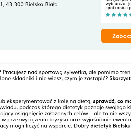
91,
43-300
Bielsko-Biała
wybiorczo. J
spotkaniu i 
Zobac
 Pracujesz nad sportową sylwetką, ale pomimo tren
ne składniki i nie wiesz, czym je zastąpić?
Skorzyst
ub eksperymentować z kolejną dietą,
sprawdź, co mo
iadu, podczas którego dietetyk poznaje swojego kl
ający osiągnięcie założonych celów – ale to nie wsz
w przezwyciężeniu kryzysu oraz wyjaśnianie ewentu
racy mogli liczyć na wsparcie. Dobry
dietetyk Bielsku