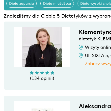
Dieta zaparcia
Dieta miażdżyca
Dieta wysoki chole
Znaleźliśmy dla Ciebie 5 Dietetyków z wybrane
Klementyn
dietetyk KLE
Wizyty onli
Ul. SIXTA 5,
Zobacz wszy
(134 opinii)
Aleksandra