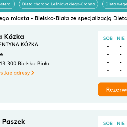
sterol
Dieta choroba Leśniowskiego-Crohna
Dieta wege
go miasta - Bielsko-Biała ze specjalizacją Diet
a Kózka
SOB
NIE
MENTYNA KÓZKA
-
-
ne
-
-
-
-
43-300
Bielsko-Biała
-
-
stkie adresy
Rezerw
 Paszek
SOB
NIE