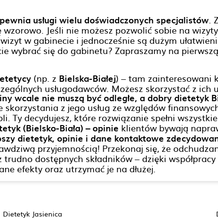
zapewnia usługi wielu doświadczonych specjalistów
. 
wzorowo. Jeśli nie możesz pozwolić sobie na wizyty
d wizyt w gabinecie i jednocześnie są dużym ułatwie
ie wybrać się do gabinetu? Zapraszamy na pierwszą w
ietetycy
(np. z
Bielska-Białej
) – tam zainteresowani k
czególnych usługodawców. Możesz skorzystać z ich u
rminy wcale nie muszą być odległe, a dobry dietetyk 
e skorzystania z jego usług ze względów finansowych
oli. Ty decydujesz, które rozwiązanie spełni wszyst
tetyk (Bielsko-Biała) – opinie
klientów bywają napr
lepszy dietetyk, opinie i dane kontaktowe zdecydowan
awdziwą przyjemnością! Przekonaj się, że odchudza
rudno dostępnych składników – dzięki współpracy z
ane efekty oraz utrzymać je na dłużej.
Dietetyk Jasienica