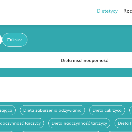
Dietetycy
Rod
Online
zająca
Dieta zaburzenia odżywiania
Dieta cukrzyca
edoczynność tarczycy
Dieta nadczynność tarczycy
Dieta 