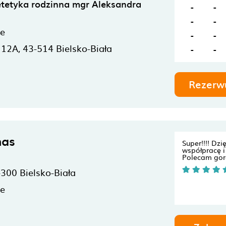
etetyka rodzinna mgr Aleksandra
-
-
-
-
ne
-
-
a 12A,
43-514
Bielsko-Biała
-
-
Rezerw
nas
Super!!!! Dzi
współpracę i 
Polecam gorą
-300
Bielsko-Biała
ne