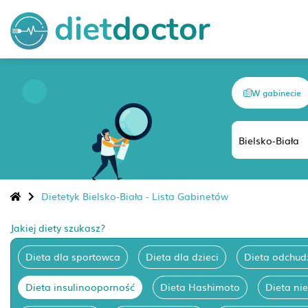
W gabinecie
Dietetyk Bielsko-Biała - Lista Gabinetów
Jakiej diety szukasz?
Dieta dla sportowca
Dieta dla dzieci
Dieta odchud
Dieta insulinooporność
Dieta Hashimoto
Dieta ni