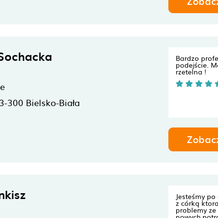
Zobac
 Sochacka
Bardzo prof
podejście. M
rzetelna !
ne
3-300
Bielsko-Biała
Zobac
nkisz
Jesteśmy po
z córką ktor
problemy z
nowych potra