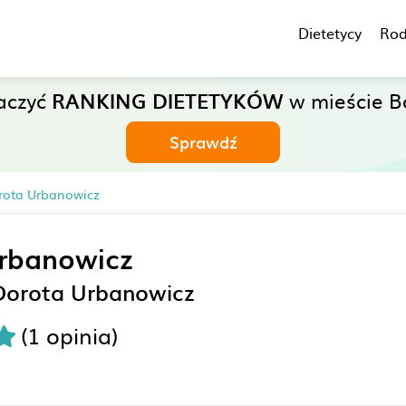
Dietetycy
Rod
aczyć
RANKING DIETETYKÓW
w mieście Bo
Sprawdź
rota Urbanowicz
rbanowicz
Dorota Urbanowicz
(1 opinia)