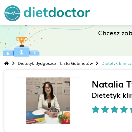
Chcesz zo
Dietetyk Bydgoszcz - Lista Gabinetów
Dietetyk klinic
Natalia 
Dietetyk kl