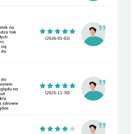
wiek na
adza tak
łych
(2026-01-02)
zo
 się
 do
 do
waniem
zględu na
(2025-11-30)
 od
kty.
a zdrowie
ądze.