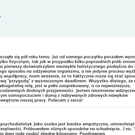
oczęła się pół roku temu. Już od samego początku poczułam wyra
ylko fizycznym, tak jak w przypadku kilku poprzednich prób zmi
raz pierwszy doświadczyłam niezwykle holistycznego podejścia do
ego sposobu na odżywianie organizmu, a nie jedynie procesu wyz
j współpracy, mam wrażenie, że to faktycznie może się stać spo
azową "przygodą" z wyznaczonym deadlinem. Wszystko dlatego, że 
bagatelną rolę, jest w pełni zaopiekowany, a co najważniejsze,
odziennych drobnych przyjemności. Jestem niezmiernie wdzięczn
epszym samopoczuciem i dumą z nabywanych zdrowych nawyków
wnętrzne naszej pracy. Polecam z serca!
psychodietetyk Jako osoba jest bardzo empatyczna, uśmiechnięt
erpliwości. Próbowałam różnych sposobów na schudnięcie...I nic. 
alią dam radę zgubić zbędne kilogramy. Pozdrawiam