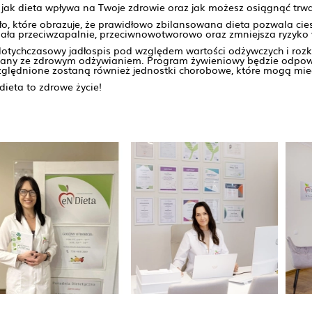
jak dieta wpływa na Twoje zdrowie oraz jak możesz osiągnąć trwał
sło, które obrazuje, że prawidłowo zbilansowana dieta pozwala c
iała przeciwzapalnie, przeciwnowotworowo oraz zmniejsza ryzyko
dotychczasowy jadłospis pod względem wartości odżywczych i rozk
ązany ze zdrowym odżywianiem. Program żywieniowy będzie odpow
zględnione zostaną również jednostki chorobowe, które mogą mieć
ieta to zdrowe życie!