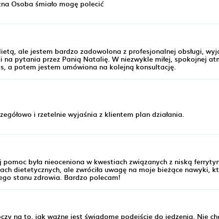
zna Osoba śmiało mogę polecić
etą, ale jestem bardzo zadowolona z profesjonalnej obsługi, wyj
 na pytania przez Panią Natalię. W niezwykle miłej, spokojnej at
is, a potem jestem umówiona na kolejną konsultację.
gółowo i rzetelnie wyjaśnia z klientem plan działania.
ej pomoc była nieoceniona w kwestiach związanych z niską ferrytyn
iach dietetycznych, ale zwróciła uwagę na moje bieżące nawyki, k
ego stanu zdrowia. Bardzo polecam!
zy na to, jak ważne jest świadome podejście do jedzenia. Nie ch