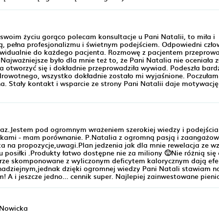
swoim życiu gorąco polecam konsultacje u Pani Natalii, to miła i
 pełna profesjonalizmu i świetnym podejściem. Odpowiedni czło
ywidualnie do każdego pacjenta. Rozmowę z pacjentem przeprow
Najważniejsze było dla mnie też to, że Pani Natalia nie oceniała z
 otworzyć się i dokładnie przeprowadziła wywiad. Podeszła bard
rowotnego, wszystko dokładnie zostało mi wyjaśnione. Poczułam
. Stały kontakt i wsparcie ze strony Pani Natalii daje motywację
y raz.Jestem pod ogromnym wrażeniem szerokiej wiedzy i podejścia
tykami - mam porównanie. P.Natalia z ogromną pasją i zaangażo
ta na propozycje,uwagi.Plan jedzenia jak dla mnie rewelacja ze w
osiłki .Produkty łatwo dostępne nie za miliony 🙂Nie różnią się
brze skomponowane z wyliczonym deficytem kalorycznym dają efe
adziejnym,jednak dzięki ogromnej wiedzy Pani Natali stawiam n
A i jeszcze jedno... cennik super. Najlepiej zainwestowane pieni
 Nowicka