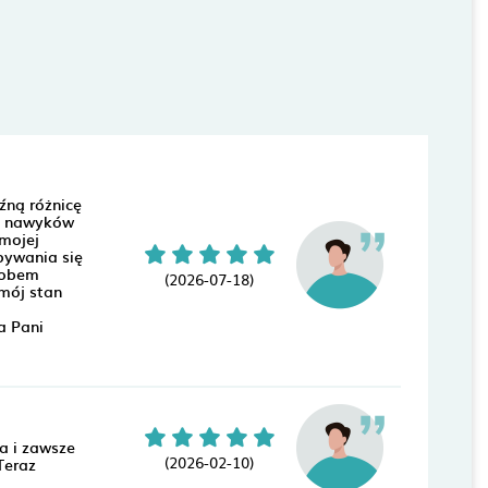
źną różnicę
an nawyków
 mojej
bywania się
sobem
(2026-07-18)
mój stan
a Pani
a i zawsze
(2026-02-10)
Teraz