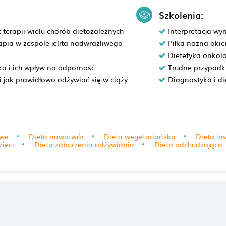
Szkolenia:
terapii wielu chorób dietozależnych
Interpretacja wy
pia w zespole jelita nadwrażliwego
Piłka nożna okie
Dietetyka onkolo
ka i ich wpływ na odporność
Trudne przypadki
li jak prawidłowo odżywiać się w ciąży
Diagnostyka i di
owe
Dieta nowotwór
Dieta wegetariańska
Dieta in
zieci
Dieta zaburzenia odżywiania
Dieta odchudzająca