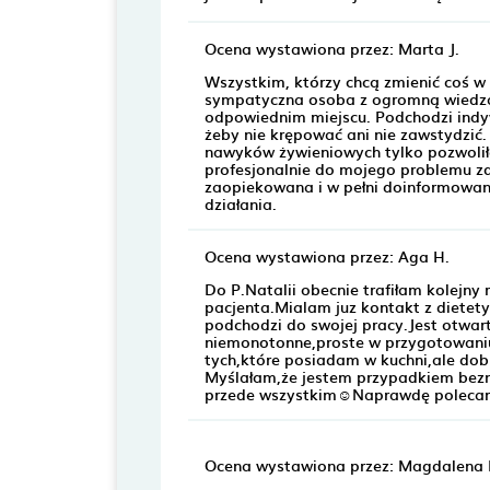
Ocena wystawiona przez: Marta J.
Wszystkim, którzy chcą zmienić coś w 
sympatyczna osoba z ogromną wiedzą,
odpowiednim miejscu. Podchodzi ind
żeby nie krępować ani nie zawstydzić. 
nawyków żywieniowych tylko pozwoliła
profesjonalnie do mojego problemu zd
zaopiekowana i w pełni doinformowana
działania.
Ocena wystawiona przez: Aga H.
Do P.Natalii obecnie trafiłam kolejn
pacjenta.Mialam juz kontakt z diete
podchodzi do swojej pracy.Jest otwar
niemonotonne,proste w przygotowaniu p
tych,które posiadam w kuchni,ale do
Myślałam,że jestem przypadkiem bezn
przede wszystkim☺️Naprawdę polecam! 
Ocena wystawiona przez: Magdalena