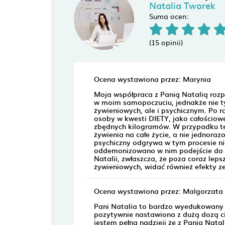
Natalia Tworek
Suma ocen:
(15 opinii)
Ocena wystawiona przez: Marynia
Moja współpraca z Panią Natalią rozp
w moim samopoczuciu, jednakże nie t
żywieniowych, ale i psychicznym. Po 
osoby w kwesti DIETY, jako całościow
zbędnych kilogramów. W przypadku te
żywienia na całe życie, a nie jednor
psychiczny odgrywa w tym procesie nie
oddemonizowano w nim podejście do c
Natalii, zwłaszcza, że poza coraz l
żywieniowych, widać również efekty ze
Ocena wystawiona przez: Malgorzata
Pani Natalia to bardzo wyedukowany 
pozytywnie nastawiona z dużą dozą ci
jestem pełna nadzieji że z Panią Nat