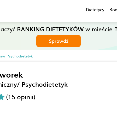
Dietetycy
Rod
baczyć
RANKING DIETETYKÓW
w mieście B
Sprawdź
zny/ Psychodietetyk
Tworek
iniczny/ Psychodietetyk
(15 opinii)