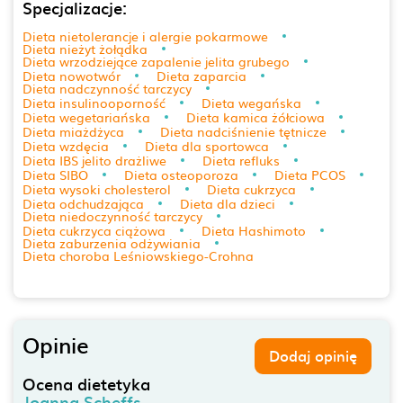
Specjalizacje:
Dieta nietolerancje i alergie pokarmowe
Dieta nieżyt żołądka
Dieta wrzodziejące zapalenie jelita grubego
Dieta nowotwór
Dieta zaparcia
Dieta nadczynność tarczycy
Dieta insulinooporność
Dieta wegańska
Dieta wegetariańska
Dieta kamica żółciowa
Dieta miażdżyca
Dieta nadciśnienie tętnicze
Dieta wzdęcia
Dieta dla sportowca
Dieta IBS jelito drażliwe
Dieta refluks
Dieta SIBO
Dieta osteoporoza
Dieta PCOS
Dieta wysoki cholesterol
Dieta cukrzyca
Dieta odchudzająca
Dieta dla dzieci
Dieta niedoczynność tarczycy
Dieta cukrzyca ciążowa
Dieta Hashimoto
Dieta zaburzenia odżywiania
Dieta choroba Leśniowskiego-Crohna
Opinie
Dodaj opinię
Ocena dietetyka
Joanna Scheffs