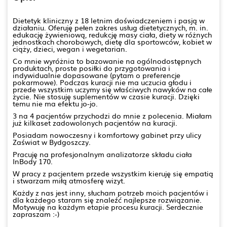
Dietetyk kliniczny z 18 letnim doświadczeniem i pasją w
działaniu. Oferuję pełen zakres usług dietetycznych, m. in.
edukację żywieniową, redukcję masy ciała, diety w różnych
jednostkach chorobowych, dietę dla sportowców, kobiet w
ciąży, dzieci, wegan i wegetarian.
Co mnie wyróżnia to bazowanie na ogólnodostępnych
produktach, proste posiłki do przygotowania i
indywidualnie dopasowane (pytam o preferencje
pokarmowe). Podczas kuracji nie ma uczucia głodu i
przede wszystkim uczymy się właściwych nawyków na całe
życie. Nie stosuję suplementów w czasie kuracji. Dzięki
temu nie ma efektu jo-jo.
3 na 4 pacjentów przychodzi do mnie z polecenia. Miałam
już kilkaset zadowolonych pacjentów na kuracji.
Posiadam nowoczesny i komfortowy gabinet przy ulicy
Zaświat w Bydgoszczy.
Pracuję na profesjonalnym analizatorze składu ciała
InBody 170.
W pracy z pacjentem przede wszystkim kieruję się empatią
i stwarzam miłą atmosferę wizyt.
Każdy z nas jest inny, słucham potrzeb moich pacjentów i
dla każdego staram się znaleźć najlepsze rozwiązanie.
Motywuję na każdym etapie procesu kuracji. Serdecznie
zapraszam :-)