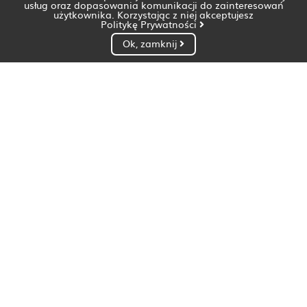
usług oraz dopasowania komunikacji do zainteresowań
użytkownika. Korzystając z niej akceptujesz
Politykę Prywatności
Ok, zamknij
Dietetyk Białystok
Dietetyk Bydgoszcz
Dietetyk Gdańsk
Dietetyk Gorzów Wielkopolski
Dietetyk Katowice