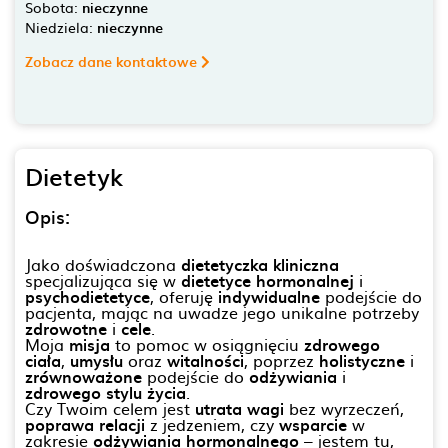
Sobota:
nieczynne
Niedziela:
nieczynne
Zobacz dane kontaktowe
Dietetyk
Opis:
Jako doświadczona
dietetyczka kliniczna
specjalizująca się w
dietetyce hormonalnej
i
psychodietetyce
, oferuję
indywidualne
podejście do
pacjenta, mając na uwadze jego unikalne potrzeby
zdrowotne
i
cele
.
Moja
misja
to pomoc w osiągnięciu
zdrowego
ciała
,
umysłu
oraz
witalności
, poprzez
holistyczne
i
zrównoważone
podejście do
odżywiania
i
zdrowego stylu życia
.
Czy Twoim celem jest
utrata wagi
bez wyrzeczeń,
poprawa relacji
z jedzeniem, czy
wsparcie
w
zakresie
odżywiania hormonalnego
– jestem tu,