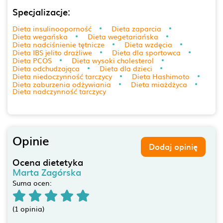
Specjalizacje:
Dieta insulinooporność
Dieta zaparcia
Dieta wegańska
Dieta wegetariańska
Dieta nadciśnienie tętnicze
Dieta wzdęcia
Dieta IBS jelito drażliwe
Dieta dla sportowca
Dieta PCOS
Dieta wysoki cholesterol
Dieta odchudzająca
Dieta dla dzieci
Dieta niedoczynność tarczycy
Dieta Hashimoto
Dieta zaburzenia odżywiania
Dieta miażdżyca
Dieta nadczynność tarczycy
Opinie
Dodaj opinię
Ocena dietetyka
Marta Zagórska
Suma ocen:
(1 opinia)