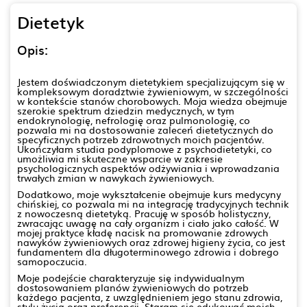
Dietetyk
Opis:
Jestem doświadczonym dietetykiem specjalizującym się w
kompleksowym doradztwie żywieniowym, w szczególności
w kontekście stanów chorobowych. Moja wiedza obejmuje
szerokie spektrum dziedzin medycznych, w tym
endokrynologię, nefrologię oraz pulmonologię, co
pozwala mi na dostosowanie zaleceń dietetycznych do
specyficznych potrzeb zdrowotnych moich pacjentów.
Ukończyłam studia podyplomowe z psychodietetyki, co
umożliwia mi skuteczne wsparcie w zakresie
psychologicznych aspektów odżywiania i wprowadzania
trwałych zmian w nawykach żywieniowych.
Dodatkowo, moje wykształcenie obejmuje kurs medycyny
chińskiej, co pozwala mi na integrację tradycyjnych technik
z nowoczesną dietetyką. Pracuję w sposób holistyczny,
zwracając uwagę na cały organizm i ciało jako całość. W
mojej praktyce kładę nacisk na promowanie zdrowych
nawyków żywieniowych oraz zdrowej higieny życia, co jest
fundamentem dla długoterminowego zdrowia i dobrego
samopoczucia.
Moje podejście charakteryzuje się indywidualnym
dostosowaniem planów żywieniowych do potrzeb
każdego pacjenta, z uwzględnieniem jego stanu zdrowia,
stylu życia oraz preferencji. Staram się edukować moich