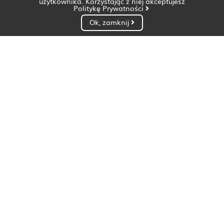
użytkownika. Korzystając z niej akceptujesz
Politykę Prywatności
Ok, zamknij
Dietetyk Białystok
Dietetyk Bydgoszcz
Dietetyk Gdańsk
Dietetyk Gorzów Wielkopolski
Dietetyk Katowice
Dietetyk Kielce