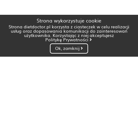
Strona wykorzystuje cookie
Strona dietdoctor.pl korzysta z ciasteczek w celu realizacji
usług oraz dopasowania komunikacji do zainteresowań
użytkownika. Korzystając z niej akceptujesz
Politykę Prywatności
Ok, zamknij
Dietetyk Białystok
Dietetyk Bydgoszcz
Dietetyk Gdańsk
Dietetyk Gorzów Wielkopolski