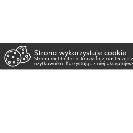
Strona wykorzystuje cookie
Strona dietdoctor.pl korzysta z ciasteczek
użytkownika. Korzystając z niej akceptujes
Dietetyk Białystok
Dietetyk Gorzów Wielkopolski
Dietetyk Kraków
Dietetyk Olsztyn