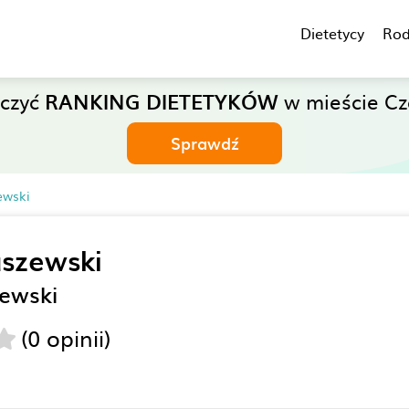
Dietetycy
Rod
aczyć
RANKING DIETETYKÓW
w mieście Cz
Sprawdź
ewski
uszewski
zewski
(0 opinii)