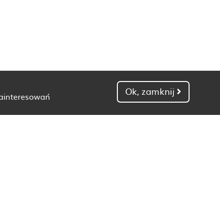
Ok, zamknij
zainteresowań
Dietetyk Gdańsk
Dietetyk Kielce
Dietetyk Łódź
Dietetyk Poznań