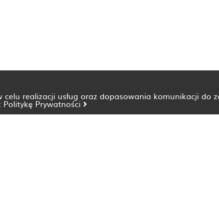
 w celu realizacji usług oraz dopasowania komunikacji do 
z
Politykę Prywatności
Dietetyk Bydgoszcz
Dietetyk Katowice
Dietetyk Lublin
Dietetyk Opole