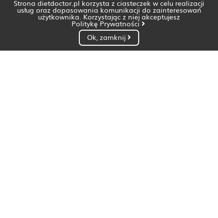
Strona dietdoctor.pl korzysta z ciasteczek w celu realizacji
usług oraz dopasowania komunikacji do zainteresowań
użytkownika. Korzystając z niej akceptujesz
Politykę Prywatności
Ok, zamknij
Dietetyk Białystok
Dietetyk Bydgoszcz
Dietetyk Gdańsk
Dietetyk Gorzów Wielkopolski
Dietetyk Katowice