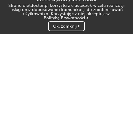
Strona dietdoctor.pl korzysta z ciasteczek w celu realizacji
usług oraz dopasowania komunikacji do zainteresowań
użytkownika. Korzystając z niej akceptujesz
Politykę Prywatności
Ok, zamknij
Dietetyk Białystok
Dietetyk Bydgoszcz
Dietetyk Gdańsk
Dietetyk Gorzów Wielkopolski
Dietetyk Katowice