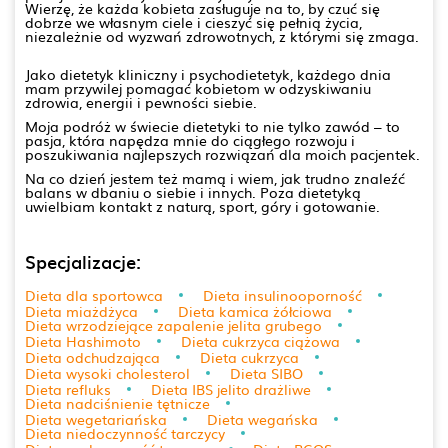
Wierzę, że każda kobieta zasługuje na to, by czuć się
dobrze we własnym ciele i cieszyć się pełnią życia,
niezależnie od wyzwań zdrowotnych, z którymi się zmaga.
Jako dietetyk kliniczny i psychodietetyk, każdego dnia
mam przywilej pomagać kobietom w odzyskiwaniu
zdrowia, energii i pewności siebie.
Moja podróż w świecie dietetyki to nie tylko zawód – to
pasja, która napędza mnie do ciągłego rozwoju i
poszukiwania najlepszych rozwiązań dla moich pacjentek.
Na co dzień jestem też mamą i wiem, jak trudno znaleźć
balans w dbaniu o siebie i innych. Poza dietetyką
uwielbiam kontakt z naturą, sport, góry i gotowanie.
Specjalizacje:
Dieta dla sportowca
Dieta insulinooporność
Dieta miażdżyca
Dieta kamica żółciowa
Dieta wrzodziejące zapalenie jelita grubego
Dieta Hashimoto
Dieta cukrzyca ciążowa
Dieta odchudzająca
Dieta cukrzyca
Dieta wysoki cholesterol
Dieta SIBO
Dieta refluks
Dieta IBS jelito drażliwe
Dieta nadciśnienie tętnicze
Dieta wegetariańska
Dieta wegańska
Dieta niedoczynność tarczycy