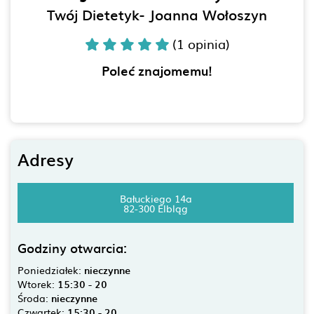
Twój Dietetyk- Joanna Wołoszyn
(1 opinia)
Poleć znajomemu!
Adresy
Bałuckiego 14a
82-300 Elbląg
Godziny otwarcia:
Poniedziałek:
nieczynne
Wtorek:
15:30 - 20
Środa:
nieczynne
Czwartek:
15:30 - 20