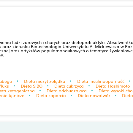
żywienia ludzi zdrowych i chorych oraz dietoprofilaktyki. Absolwen
oraz kierunku Biotechnologia Uniwersytetu A. Mickiewicza w Pozn
inicznej oraz artykułów popularnonaukowych o tematyce żywieniowej
y.
rubego
Dieta nieżyt żołądka
Dieta insulinooporność
fluks
Dieta SIBO
Dieta cukrzyca
Dieta Hashimoto
eta ketogeniczna
Dieta odchudzająca
Dieta wysoki cho
nie tętnicze
Dieta zaparcia
Dieta nowotwór
Diet