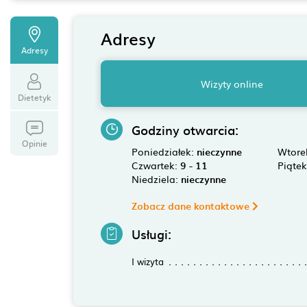
Adresy
Adresy
Wizyty online
Dietetyk
Godziny otwarcia:
Opinie
Poniedziałek:
nieczynne
Wtore
Czwartek:
9 - 11
Piąte
Niedziela:
nieczynne
Zobacz dane kontaktowe
Usługi:
I wizyta