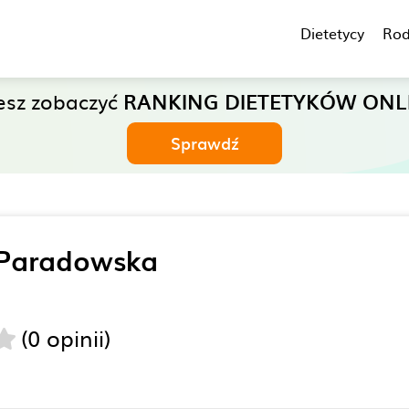
Dietetycy
Rod
esz zobaczyć
RANKING DIETETYKÓW ONL
Sprawdź
 Paradowska
(0 opinii)