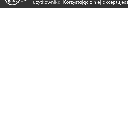
użytkownika. Korzystając z niej akceptujes
Dietetyk Białystok
Dietetyk Gorzów Wielkopolski
Dietetyk Kraków
Dietetyk Olsztyn
Dietetyk Rzeszów
Dietetyk Warszawa
Wszystkie miasta
Dieta nietolerancje i alergie pokarmowe
Dieta nowotwór
Dieta insulinooporność
Dieta kamica żółciowa