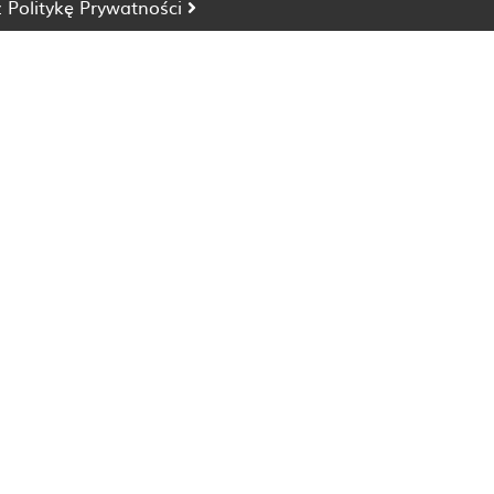
z
Politykę Prywatności
Dietetyk Bydgoszcz
Dietetyk Katowice
Dietetyk Lublin
Dietetyk Opole
Dietetyk Szczecin
Dietetyk Wrocław
Dieta nieżyt żołądka
Dieta zaparcia
Dieta wegańska
Dieta miażdżyca