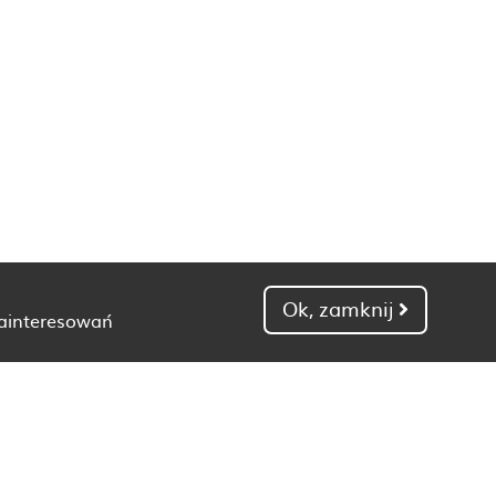
Ok, zamknij
zainteresowań