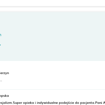
n
ierzyn
..
empska
sjalizm.Super opieka i indywidualne podejście do pacjenta.Pani 