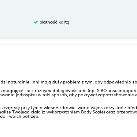
płatność kartą
zi naturalnie, inni mają duży problem z tym, aby odpowiednio zb
zmagające się z różnymi dolegliwościami (np. SIBO, insulinooporo
wania jadłospisu w taki sposób, aby pokrywał zapotrzebowanie e
oszcząc się przy tym o własne zdrowie, warto więc skorzystać z of
alizę Twojego ciała (z wykorzystaniem Body Scale) oraz przepro
do Twoich potrzeb.