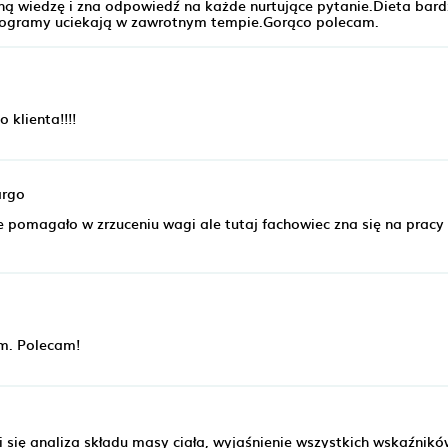
wiedzę i zna odpowiedź na każde nurtujące pytanie.Dieta bard
logramy uciekają w zawrotnym tempie.Gorąco polecam.
 klienta!!!!
argo
e pomagało w zrzuceniu wagi ale tutaj fachowiec zna się na pracy i
em. Polecam!
 się analiza składu masy ciała, wyjaśnienie wszystkich wskaźnikó