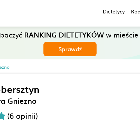
Dietetycy
Rod
obaczyć
RANKING DIETETYKÓW
w mieście 
Sprawdź
iezno
bersztyn
ra Gniezno
(6 opinii)