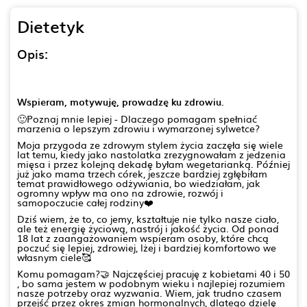
Dietetyk
Opis:
Wspieram, motywuję, prowadzę ku zdrowiu.
🙂Poznaj mnie lepiej - Dlaczego pomagam spełniać
marzenia o lepszym zdrowiu i wymarzonej sylwetce?
Moja przygoda ze zdrowym stylem życia zaczęła się wiele
lat temu, kiedy jako nastolatka zrezygnowałam z jedzenia
mięsa i przez kolejną dekadę byłam wegetarianką. Później
już jako mama trzech córek, jeszcze bardziej zgłębiłam
temat prawidłowego odżywiania, bo wiedziałam, jak
ogromny wpływ ma ono na zdrowie, rozwój i
samopoczucie całej rodziny❤️
Dziś wiem, że to, co jemy, kształtuje nie tylko nasze ciało,
ale też energię życiową, nastrój i jakość życia. Od ponad
18 lat z zaangażowaniem wspieram osoby, które chcą
poczuć się lepiej, zdrowiej, lżej i bardziej komfortowo we
własnym ciele🥰
Komu pomagam?🤝 Najczęściej pracuję z kobietami 40 i 50
, bo sama jestem w podobnym wieku i najlepiej rozumiem
nasze potrzeby oraz wyzwania. Wiem, jak trudno czasem
przejść przez okres zmian hormonalnych, dlatego dzielę