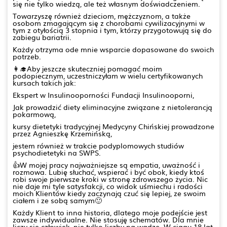
się nie tylko wiedzą, ale też własnym doświadczeniem.
Towarzyszę również dzieciom, mężczyznom, a także
osobom zmagającym się z chorobami cywilizacyjnymi w
tym z otyłością 3 stopnia i tym, którzy przygotowują się do
zabiegu bariatrii.
Każdy otrzyma ode mnie wsparcie dopasowane do swoich
potrzeb.
👩‍🎓Aby jeszcze skuteczniej pomagać moim
podopiecznym, uczestniczyłam w wielu certyfikowanych
kursach takich jak:
Ekspert w Insulinooporności Fundacji Insulinooporni,
Jak prowadzić diety eliminacyjne związane z nietolerancją
pokarmową,
kursy dietetyki tradycyjnej Medycyny Chińskiej prowadzone
przez Agnieszkę Krzemińską,
jestem również w trakcie podyplomowych studiów
psychodietetyki na SWPS.
👍W mojej pracy najważniejsze są empatia, uważność i
rozmowa. Lubię słuchać, wspierać i być obok, kiedy ktoś
robi swoje pierwsze kroki w stronę zdrowszego życia. Nic
nie daje mi tyle satysfakcji, co widok uśmiechu i radości
moich Klientów kiedy zaczynają czuć się lepiej, ze swoim
ciałem i ze sobą samym🙂
Każdy Klient to inna historia, dlatego moje podejście jest
zawsze indywidualne. Nie stosuję schematów. Dla mnie
liczy się człowiek, nie tylko liczby na wadze. W ciągu 18 lat