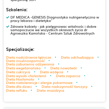
Szkolenia:
DF MEDICA -GENESIS Diagnostyka nutrigenetyczna w
pracy lekarza i dietetyka"
Zdrowie kobiety - jak pielęgnowac witalnośc i dobre
samopoczucie we wszystkich okresach życia dr
Agnieszka Kamińska - Centrum Sztuk Zdrowotnych
Specjalizacje:
Dieta nadciśnienie tętnicze
Dieta odchudzająca
Dieta insulinooporność
Dieta zaburzenia odżywiania
Dieta wegetariańska
Dieta nowotwór
Dieta cukrzyca
Dieta wzdęcia
Dieta wysoki cholesterol
Dieta zaparcia
Dieta Hashimoto
Dieta nietolerancje i alergie pokarmowe
Dieta dla dzieci
Dieta nadczynność tarczycy
Dieta refluks
Dieta miażdżyca