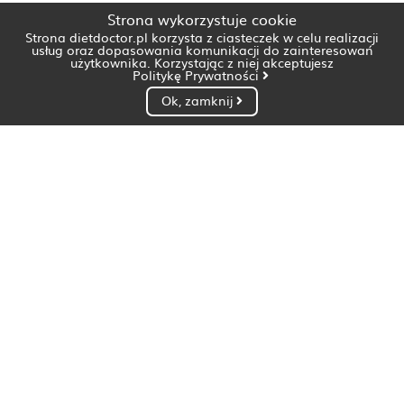
Strona wykorzystuje cookie
Strona dietdoctor.pl korzysta z ciasteczek w celu realizacji
usług oraz dopasowania komunikacji do zainteresowań
użytkownika. Korzystając z niej akceptujesz
Politykę Prywatności
Ok, zamknij
Dietetyk Białystok
Dietetyk Bydgoszcz
Dietetyk Gdańsk
Dietetyk Gorzów Wielkopolski