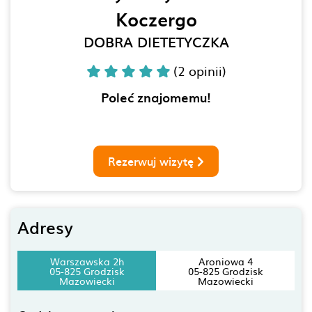
Koczergo
DOBRA DIETETYCZKA
(2 opinii)
Poleć znajomemu!
Rezerwuj wizytę
Adresy
Warszawska 2h
Aroniowa 4
05-825 Grodzisk
05-825 Grodzisk
Mazowiecki
Mazowiecki