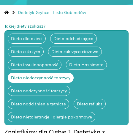
Dietetyk Gryfice - Lista Gabinetów
Jakiej diety szukasz?
Dieta dla dzieci
Dieta odchudzająca
Dieta cukrzyca
Dieta cukrzyca ciążowa
Dieta insulinooporność
Dieta Hashimoto
Dieta niedoczynność tarczycy
Dieta nadczynność tarczycy
Dieta nadciśnienie tętnicze
Dieta refluks
Dieta nietolerancje i alergie pokarmowe
Znaleźliśmy dla Ciebie 1 Dietetyka z