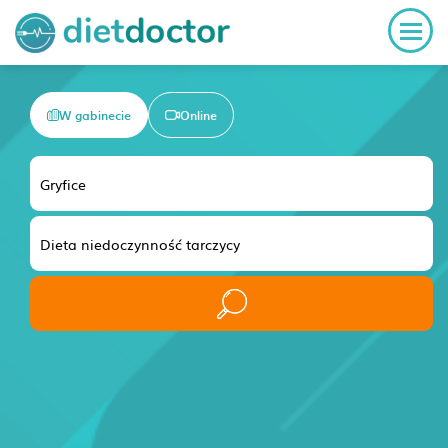
W gabinecie
Online