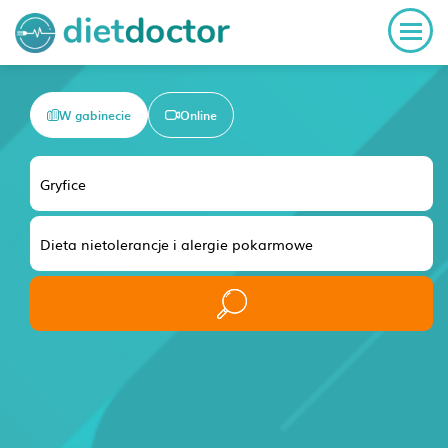
W gabinecie
Online