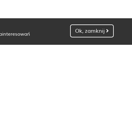
Ok, zamknij
zainteresowań
Dietetyk Gdańsk
Dietetyk Kielce
Dietetyk Łódź
Dietetyk Poznań
Dietetyk Toruń
Dietetyk Zielona Góra