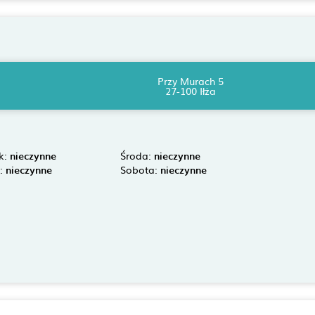
Przy Murach 5
27-100 Iłża
k:
nieczynne
Środa:
nieczynne
k:
nieczynne
Sobota:
nieczynne