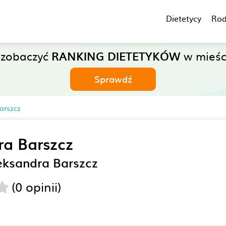
Dietetycy
Rod
 zobaczyć
RANKING DIETETYKÓW
w mieści
Sprawdź
arszcz
ra Barszcz
eksandra Barszcz
(0 opinii)