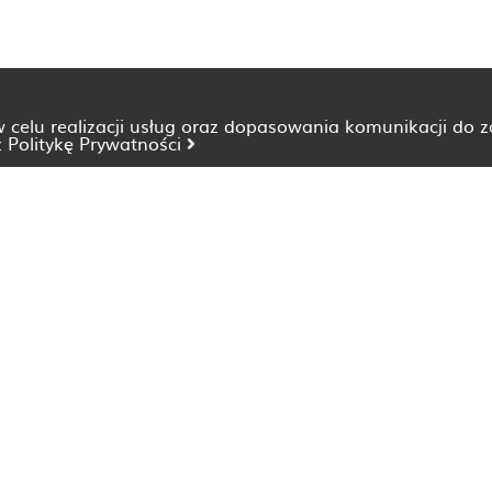
 w celu realizacji usług oraz dopasowania komunikacji do 
z
Politykę Prywatności
Dietetyk Bydgoszcz
Dietetyk Katowice
Dietetyk Lublin
Dietetyk Opole
Dietetyk Szczecin
Dietetyk Wrocław