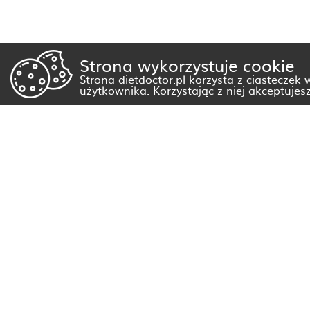
Strona wykorzystuje cookie
Strona dietdoctor.pl korzysta z ciasteczek
użytkownika. Korzystając z niej akceptujes
Dietetyk Białystok
Dietetyk Gorzów Wielkopolski
Dietetyk Kraków
Dietetyk Olsztyn
Dietetyk Rzeszów
Dietetyk Warszawa
Wszystkie miasta