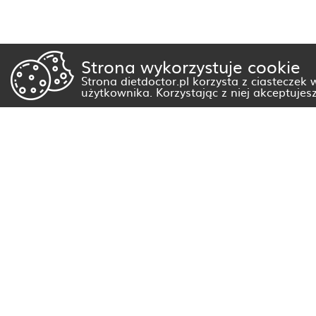
Strona wykorzystuje cookie
Strona dietdoctor.pl korzysta z ciasteczek
użytkownika. Korzystając z niej akceptujes
Dietetyk Białystok
Dietetyk Gorzów Wielkopolski
Dietetyk Kraków
Dietetyk Olsztyn
Dietetyk Rzeszów
Dietetyk Warszawa
Wszystkie miasta