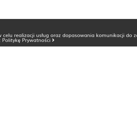
 w celu realizacji usług oraz dopasowania komunikacji do 
z
Politykę Prywatności
Dietetyk Bydgoszcz
Dietetyk Katowice
Dietetyk Lublin
Dietetyk Opole
Dietetyk Szczecin
Dietetyk Wrocław