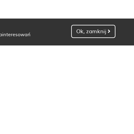
Ok, zamknij
zainteresowań
Dietetyk Gdańsk
Dietetyk Kielce
Dietetyk Łódź
Dietetyk Poznań
Dietetyk Toruń
Dietetyk Zielona Góra