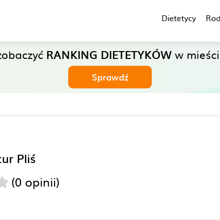
Dietetycy
Rod
zobaczyć
RANKING DIETETYKÓW
w mieście
Sprawdź
ur Pliś
(0 opinii)