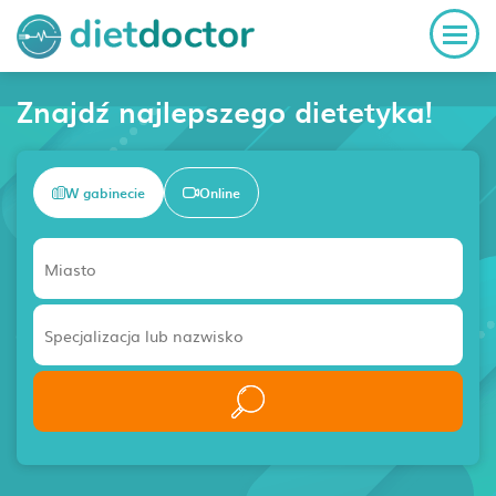
Znajdź najlepszego dietetyka!
W gabinecie
Online