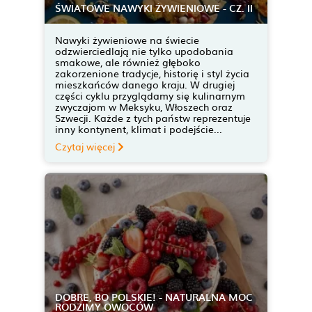
ŚWIATOWE NAWYKI ŻYWIENIOWE - CZ. II
Nawyki żywieniowe na świecie
odzwierciedlają nie tylko upodobania
smakowe, ale również głęboko
zakorzenione tradycje, historię i styl życia
mieszkańców danego kraju. W drugiej
części cyklu przyglądamy się kulinarnym
zwyczajom w Meksyku, Włoszech oraz
Szwecji. Każde z tych państw reprezentuje
inny kontynent, klimat i podejście...
Czytaj więcej
DOBRE, BO POLSKIE! - NATURALNA MOC
RODZIMY OWOCÓW