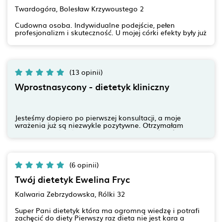
Twardogóra, Bolesław Krzywoustego 2
Cudowna osoba. Indywidualne podejście, pełen
profesjonalizm i skuteczność. U mojej córki efekty były już
widoczne po pierwszym miesiącu . Łącznie Wiki schudła
prawie 18 kg. w ciągu 7 miesięcy. Dodam że córka ma 15
lat i obawy były duże czy podoła. Jesteśmy bardzo
zadowolone z efektów i z całego serducha ❤️polecamy
Panią Elizę .
(13 opinii)
Wprostnasycony - dietetyk kliniczny
Jesteśmy dopiero po pierwszej konsultacji, a moje
wrażenia już są niezwykle pozytywne. Otrzymałam
bardzo dużo konkretnych informacji i wyjaśnień
dotyczących kwestii, na które wcześniej nikt nie zwrócił
mojej uwagi. Wszystko zostało przedstawione w jasny i
zrozumiały sposób, a podczas całej rozmowy czułam się
naprawdę wysłuchana i zaopiekowana. Od razu można
(6 opinii)
zauważyć ogromną wiedzę, profesjonalizm oraz
indywidualne podejście. Nie miałam poczucia, że jestem
Twój dietetyk Ewelina Fryc
po prostu jedną z wielu osób – wręcz przeciwnie, czułam
szczere zaangażowanie i chęć dopasowania dalszego
Kalwaria Zebrzydowska, Rólki 32
działania właśnie do mnie, mojego zdrowia,
samopoczucia, potrzeb i dotychczasowych doświadczeń.
Super Pani dietetyk która ma ogromną wiedzę i potrafi
Konsultacja przebiegła w bardzo przyjaznej atmosferze,
zachęcić do diety Pierwszy raz dieta nie jest kara a
bez oceniania i narzucania nierealnych rozwiązań. Przed