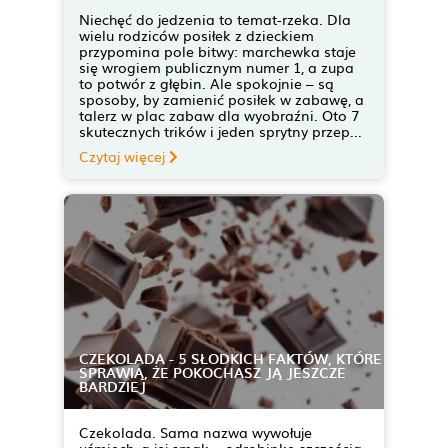
Niechęć do jedzenia to temat-rzeka. Dla
wielu rodziców posiłek z dzieckiem
przypomina pole bitwy: marchewka staje
się wrogiem publicznym numer 1, a zupa
to potwór z głębin. Ale spokojnie – są
sposoby, by zamienić posiłek w zabawę, a
talerz w plac zabaw dla wyobraźni. Oto 7
skutecznych trików i jeden sprytny przep...
Czytaj więcej
CZEKOLADA - 5 SŁODKICH FAKTÓW, KTÓRE
SPRAWIĄ, ŻE POKOCHASZ JĄ JESZCZE
BARDZIEJ
Czekolada. Sama nazwa wywołuje