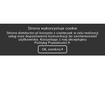
Strona wykorzystuje cookie
Strona dietdoctor.pl korzysta z ciasteczek w celu realizacji
usług oraz dopasowania komunikacji do zainteresowań
użytkownika. Korzystając z niej akceptujesz
Politykę Prywatności
Ok, zamknij
Dietetyk Białystok
Dietetyk Bydgoszcz