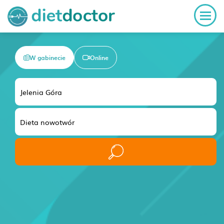
W gabinecie
Online