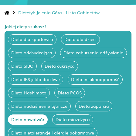
Dietetyk Jelenia Góra - Lista Gabinetów
Jakiej diety szukasz?
Dieta dla sportowca
Dieta dla dzieci
Dieta odchudzająca
Dieta zaburzenia odżywiania
Dieta SIBO
Dieta cukrzyca
Dieta IBS jelito drażliwe
Dieta insulinooporność
Dieta Hashimoto
Dieta PCOS
Dieta nadciśnienie tętnicze
Dieta zaparcia
Dieta nowotwór
Dieta miażdżyca
Dieta nietolerancje i alergie pokarmowe