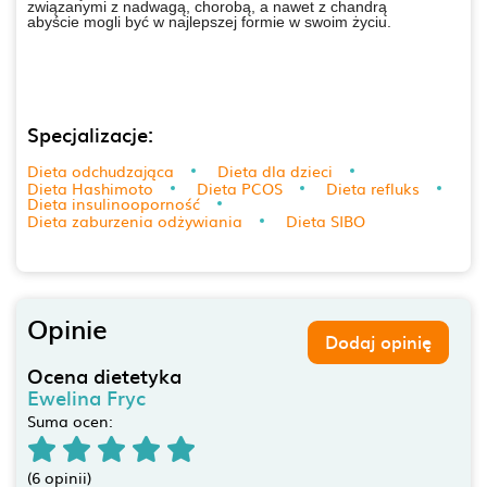
związanymi
z nadwagą, chorobą, a nawet z chandrą
abyście
mogli być w najlepszej formie w swoim życiu.
Specjalizacje:
Dieta odchudzająca
Dieta dla dzieci
Dieta Hashimoto
Dieta PCOS
Dieta refluks
Dieta insulinooporność
Dieta zaburzenia odżywiania
Dieta SIBO
Opinie
Dodaj opinię
Ocena dietetyka
Ewelina Fryc
Suma ocen:
(6 opinii)