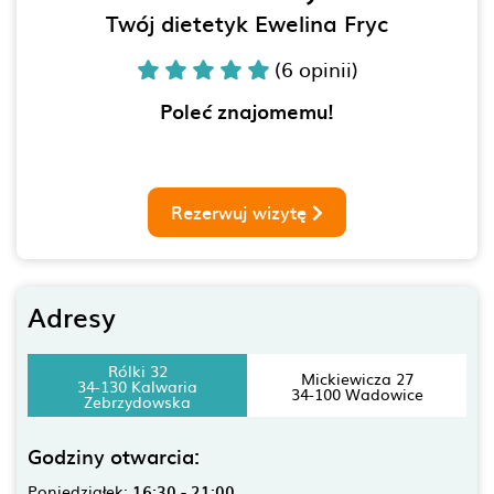
Twój dietetyk Ewelina Fryc
(6 opinii)
Poleć znajomemu!
Rezerwuj wizytę
Adresy
Rólki 32
Mickiewicza 27
34-130 Kalwaria
34-100 Wadowice
Zebrzydowska
Godziny otwarcia:
Poniedziałek:
16:30 - 21:00