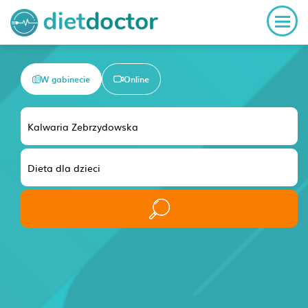
W gabinecie
Online