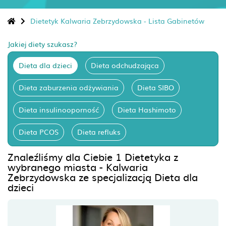
Dietetyk Kalwaria Zebrzydowska - Lista Gabinetów
Jakiej diety szukasz?
Dieta dla dzieci
Dieta odchudzająca
Dieta zaburzenia odżywiania
Dieta SIBO
Dieta insulinooporność
Dieta Hashimoto
Dieta PCOS
Dieta refluks
Znaleźliśmy dla Ciebie 1 Dietetyka z
wybranego miasta - Kalwaria
Zebrzydowska ze specjalizacją Dieta dla
dzieci