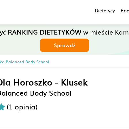
Dietetycy
Rod
zyć
RANKING DIETETYKÓW
w mieście Kami
Sprawdź
ka Balanced Body School
Ola Horoszko - Klusek
Balanced Body School
(1 opinia)