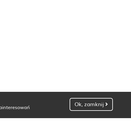
Ok, zamknij
zainteresowań