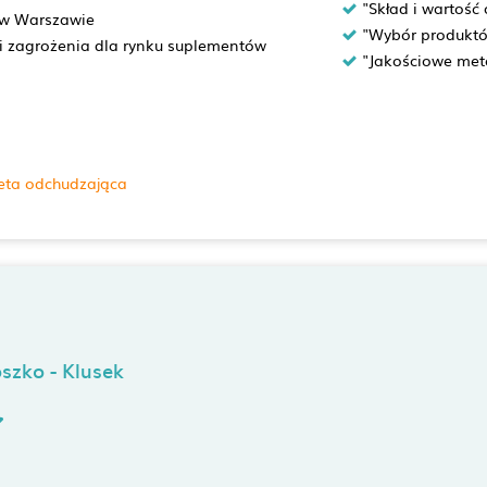
"Skład i wartość
c w Warszawie
"Wybór produktó
i zagrożenia dla rynku suplementów
"Jakościowe met
eta odchudzająca
szko - Klusek