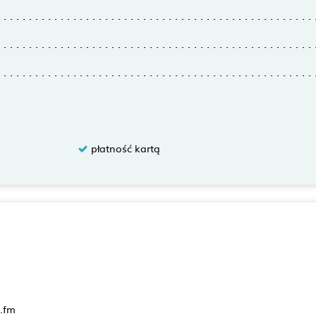
płatność kartą
.fm