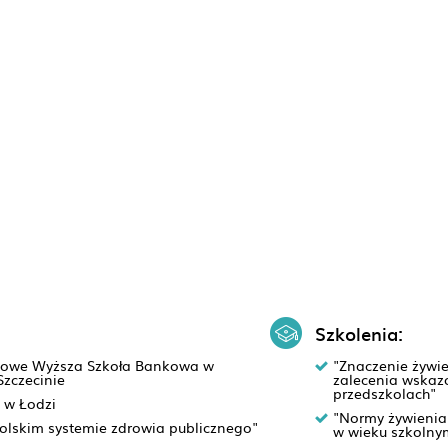
Szkolenia:
omowe Wyższa Szkoła Bankowa w
"Znaczenie żywie
zczecinie
zalecenia wskazó
przedszkolach"
i w Łodzi
"Normy żywienia 
polskim systemie zdrowia publicznego"
w wieku szkolny