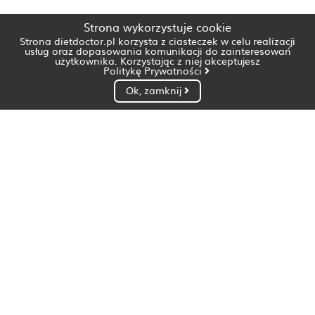
Strona wykorzystuje cookie
Strona dietdoctor.pl korzysta z ciasteczek w celu realizacji
usług oraz dopasowania komunikacji do zainteresowań
użytkownika. Korzystając z niej akceptujesz
Politykę Prywatności
Ok, zamknij
Dietetyk Białystok
Dietetyk Bydgoszcz
Dietetyk Gdańsk
Dietetyk Gorzów Wielkopolski