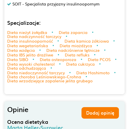
SOIT - Specjalista przyjazny insulinoopornym
Specjalizacje:
Dieta nieżyt żołądka
Dieta zaparcia
Dieta nadczynność tarczycy
Dieta insulinooporność
Dieta kamica żółciowa
Dieta wegetariańska
Dieta miażdżyca
Dieta wzdęcia
Dieta nadciśnienie tętnicze
Dieta IBS jelito drażliwe
Dieta refluks
Dieta SIBO
Dieta osteoporoza
Dieta PCOS
Dieta wysoki cholesterol
Dieta cukrzyca
Dieta odchudzająca
Dieta niedoczynność tarczycy
Dieta Hashimoto
Dieta choroba Leśniowskiego-Crohna
Dieta wrzodziejące zapalenie jelita grubego
Opinie
Dodaj opinię
Ocena dietetyka
Marta Heller-Surowiec