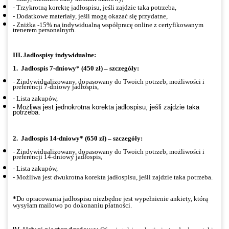
- Trzykrotną korektę jadłospisu, jeśli zajdzie taka potrzeba,
- Dodatkowe materiały, jeśli mogą okazać się przydatne,
- Zniżka -15% na indywidualną współpracę online z certyfikowanym
trenerem personalnym.
III.
Jadłospisy indywidualne:
1.
Jadłospis 7-dniowy* (450 zł)
–
szczegóły:
- Zindywidualizowany, dopasowany do Twoich potrzeb, możliwości i
preferencji 7-dniowy jadłospis,
- Lista zakupów,
- Możliwa jest jednokrotna korekta jadłospisu, jeśli zajdzie taka
potrzeba.
2.
Jadłospis 14-dniowy* (650 zł) – szczegóły:
- Zindywidualizowany, dopasowany do Twoich potrzeb, możliwości i
preferencji 14-dniowy jadłospis,
- Lista zakupów,
- Możliwa jest dwukrotna korekta jadłospisu, jeśli zajdzie taka potrzeba.
*
Do opracowania jadłospisu niezbędne jest wypełnienie ankiety, którą
wysyłam mailowo po dokonaniu płatności.