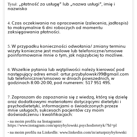
„płatność za usługę” lub
„nazwa usługi”, imię i
Tytuł:
nazwisko
Czas oczekiwania na opracowanie (zalecenia, jadłospis)
4.
to maksymalnie 6 dni roboczych od momentu
zaksięgowania płatności.
W przypadku konieczności odwołania/ zmiany terminu
5.
wizyty konieczne jest mailowe lub telefoniczne/smsowe
poinformowanie mnie o tym, jak najszybciej to możliwe.
Wszelkie pytania lub wątpliwości należy kierować pod
6.
następujący adres email:
artur.przybylowski99@gmail.com
lub telefonicznie/smsowo w dniach powszednich, w
godzinach 8:00-20:00, pod numerem:
517 951 495.
Zapraszam do zapoznania się z wiedzą, którą się dzielę
7.
oraz dodatkowymi materiałami dotyczącymi dietetyki i
psychodietetyki, informacjami o świadczonych przeze
mnie usługach, sukcesach pacjentów czy moim
doświadczeniu i kwalifikacjach:
- na moim profilu na Instagramie:
https://www.instagram.com/aprzybylowski.psychodietetyk/?hl=pl
- na moim profilu na LinkedIn: www.linkedin.com/in/arturprzybyłowski