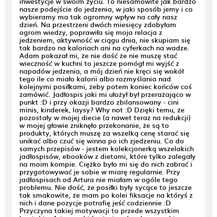
inwestycje w swoim życiu. To niesamowite jak bardzo
nasze podejście do jedzenia, w jaki sposób jemy i co
wybieramy ma tak ogromny wpływ na cały nasz
dzień. Na przestrzeni dwóch miesięcy zdobyłam
ogrom wiedzy, poprawiła się moja relacja z
jedzeniem, aktywność w ciągu dnia, nie skupiam się
tak bardzo na kaloriach ani na cyferkach na wadze.
Adam pokazał mi, że nie dość że nie muszę stać
wieczność w kuchni to jeszcze pomógł mi wyjść z
napadów jedzenia, a mój dzień nie kręci się wokół
tego ile co miało kalorii albo rozmyślania nad
kolejnymi posiłkami, żeby potem koniec końców coś
zamówić. Jadłospis jaki mi ułożył był przerażająco w
punkt :D i przy okazji bardzo zbilansowany - cini
minis, kinderek, laysy? Why not :D Dzięki temu, że
pozostały w mojej diecie (a nawet teraz na redukcji)
w mojej głowie zniknęło przekonanie, że są to
produkty, których muszę za wszelką cenę starać się
unikać albo czuć się winna po ich zjedzeniu. Co do
samych przepisów - jestem kolekcjonerką wszelakich
jadłospisów, ebooków z dietami, które tylko zalegały
na moim kompie. Ciężko było mi się do nich zabrać i
przygotowywać je sobie w miarę regularnie. Przy
jadłospisach od Artura nie miałam w ogóle tego
problemu. Nie dość, że posiłki były sycące to jeszcze
tak smakowite, że mam po kolei fiksacje na któryś z
nich i dane pozycje potrafię jeść codziennie :D
Przyczyna takiej motywacji to przede wszystkim