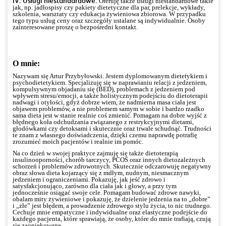
IV. Usługi niestandardowe:
Oferuję także usługi niestandardowe takie
jak, np. jadłospisy czy pakiety dietetyczne dla par, prelekcje, wykłady,
szkolenia, warsztaty czy edukacja żywieniowa zbiorowa. W przypadku
tego typu usług ceny oraz szczegóły ustalane są indywidualnie. Osoby
zainteresowane proszę o bezpośredni kontakt.
O mnie:
Nazywam się Artur Przybyłowski. Jestem dyplomowanym dietetykiem i
psychodietetykiem. Specjalizuję się w naprawianiu relacji z jedzeniem,
kompulsywnym objadaniu się (BED), problemach z jedzeniem pod
wpływem stresu/emocji, a także holistycznym podejściu do dietoterapii
nadwagi i otyłości, gdyż dobrze wiem, że nadmierna masa ciała jest
objawem problemów, a nie problemem samym w sobie i bardzo rzadko
sama dieta jest w stanie realnie coś zmienić. Pomagam na dobre wyjść z
błędnego koła odchudzania związanego z restrykcyjnymi dietami,
głodówkami czy detoksami i skutecznie oraz trwale schudnąć. Trudności
te znam z własnego doświadczenia, dzięki czemu naprawdę potrafię
zrozumieć moich pacjentów i realnie im pomóc.
Na co dzień w swojej praktyce zajmuję się także dietoterapią
insulinooporności, chorób tarczycy, PCOS oraz innych dietozależnych
schorzeń i problemów zdrowotnych. Skutecznie odczarowuję negatywny
obraz słowa dieta kojarzący się z mdłym, nudnym, niesmacznym
jedzeniem i ograniczeniami. Pokazuję, jak jeść zdrowo i
satysfakcjonująco, zarówno dla ciała jak i głowy, a przy tym
jednocześnie osiągać swoje cele. Pomagam budować zdrowe nawyki,
obalam mity żywieniowe i pokazuję, że dzielenie jedzenia na to „dobre”
i „złe” jest błędem, a prowadzenie zdrowego stylu życia, to nic trudnego.
Cechuje mnie empatyczne i indywidualne oraz elastyczne podejście do
każdego pacjenta, które sprawiają, że osoby, które do mnie trafiają, czują
się zaopiekowane.