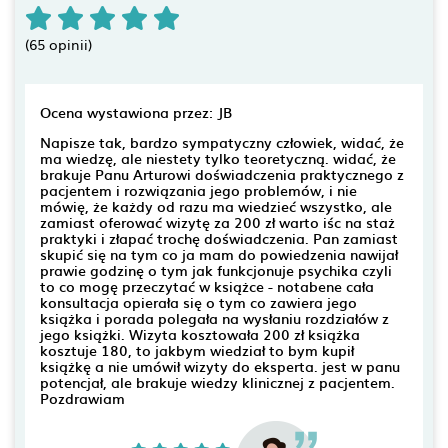
(65 opinii)
Ocena wystawiona przez: JB
Napisze tak, bardzo sympatyczny człowiek, widać, że
ma wiedzę, ale niestety tylko teoretyczną. widać, że
brakuje Panu Arturowi doświadczenia praktycznego z
pacjentem i rozwiązania jego problemów, i nie
mówię, że każdy od razu ma wiedzieć wszystko, ale
zamiast oferować wizytę za 200 zł warto iśc na staż
praktyki i złapać trochę doświadczenia. Pan zamiast
skupić się na tym co ja mam do powiedzenia nawijał
prawie godzinę o tym jak funkcjonuje psychika czyli
to co mogę przeczytać w książce - notabene cała
konsultacja opierała się o tym co zawiera jego
książka i porada polegała na wysłaniu rozdziałów z
jego książki. Wizyta kosztowała 200 zł książka
kosztuje 180, to jakbym wiedział to bym kupił
książkę a nie umówił wizyty do eksperta. jest w panu
potencjał, ale brakuje wiedzy klinicznej z pacjentem.
Pozdrawiam