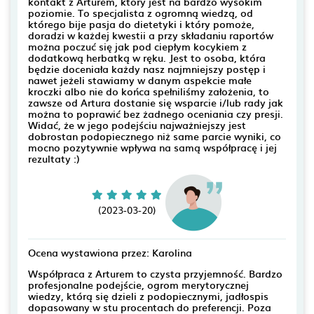
kontakt z Arturem, który jest na bardzo wysokim
poziomie. To specjalista z ogromną wiedzą, od
którego bije pasja do dietetyki i który pomoże,
doradzi w każdej kwestii a przy składaniu raportów
można poczuć się jak pod ciepłym kocykiem z
dodatkową herbatką w ręku. Jest to osoba, która
będzie doceniała każdy nasz najmniejszy postęp i
nawet jeżeli stawiamy w danym aspekcie małe
kroczki albo nie do końca spełniliśmy założenia, to
zawsze od Artura dostanie się wsparcie i/lub rady jak
można to poprawić bez żadnego oceniania czy presji.
Widać, że w jego podejściu najważniejszy jest
dobrostan podopiecznego niż same parcie wyniki, co
mocno pozytywnie wpływa na samą współpracę i jej
rezultaty :)
(2023-03-20)
Ocena wystawiona przez: Karolina
Współpraca z Arturem to czysta przyjemność. Bardzo
profesjonalne podejście, ogrom merytorycznej
wiedzy, którą się dzieli z podopiecznymi, jadłospis
dopasowany w stu procentach do preferencji. Poza