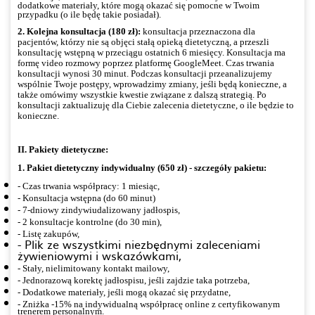
dodatkowe materiały, które mogą okazać się pomocne w Twoim
przypadku (o ile będę takie posiadał).
2. Kolejna konsultacja (180 zł):
konsultacja przeznaczona dla
pacjentów, którzy nie są objęci stałą opieką dietetyczną, a przeszli
konsultację wstępną w przeciągu ostatnich 6 miesięcy. Konsultacja ma
formę video rozmowy poprzez platformę GoogleMeet. Czas trwania
konsultacji wynosi 30 minut. Podczas konsultacji przeanalizujemy
wspólnie Twoje postępy, wprowadzimy zmiany, jeśli będą konieczne, a
także omówimy wszystkie kwestie związane z dalszą strategią. Po
konsultacji zaktualizuję dla Ciebie zalecenia dietetyczne, o ile będzie to
konieczne.
II. Pa
kiety dietetyczne:
1. Pakiet dietetyczny indywidualny (650 zł) - szczegóły pakietu:
- Czas trwania współpracy: 1 miesiąc,
- Konsultacja wstępna (do 60 minut)
- 7-dniowy zindywiudalizowany jadłospis,
- 2 konsultacje kontrolne (do 30 min),
- Listę zakupów,
- Plik ze wszystkimi niezbędnymi zaleceniami
żywieniowymi i wskazówkami,
- Stały, nielimitowany kontakt mailowy,
- Jednorazową korektę jadłospisu, jeśli zajdzie taka potrzeba,
- Dodatkowe materiały, jeśli mogą okazać się przydatne,
- Zniżka -15% na indywidualną współpracę online z certyfikowanym
trenerem personalnym.