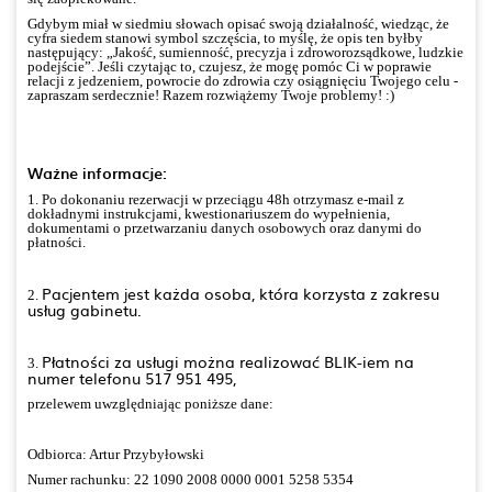
Gdybym miał w siedmiu słowach opisać swoją działalność, wiedząc, że
cyfra siedem stanowi symbol szczęścia, to myślę, że opis ten byłby
następujący: „Jakość, sumienność, precyzja i zdroworozsądkowe, ludzkie
podejście”. Jeśli czytając to, czujesz, że mogę pomóc Ci w poprawie
relacji z jedzeniem, powrocie do zdrowia czy osiągnięciu Twojego celu -
zapraszam serdecznie! Razem rozwiążemy Twoje problemy! :)
Ważne informacje:
1. Po dokonaniu rezerwacji w przeciągu 48h otrzymasz e-mail z
dokładnymi instrukcjami, kwestionariuszem do wypełnienia,
dokumentami o przetwarzaniu danych osobowych oraz danymi do
płatności.
Pacjentem jest każda osoba, która korzysta z zakresu
2.
usług gabinetu.
Płatności za usługi można realizować BLIK-iem na
3.
numer telefonu 517 951 495,
przelewem uwzględniając poniższe dane:
Odbiorca: Artur Przybyłowski
Numer rachunku: 22 1090 2008 0000 0001 5258 5354