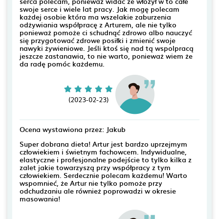
serca polecam, ponieważ widać że włożył w to całe
swoje serce i wiele lat pracy. Jak mogę polecam
każdej osobie która ma wszelakie zaburzenia
odżywiania współpracę z Arturem, ale nie tylko
ponieważ pomoże ci schudnąć zdrowo albo nauczyć
się przygotować zdrowe posiłki i zmienić swoje
nawyki żywieniowe. Jeśli ktoś się nad tą wspolpracą
jeszcze zastanawia, to nie warto, ponieważ wiem że
da radę pomóc każdemu.
(2023-02-23)
Ocena wystawiona przez: Jakub
Super dobrana dieta! Artur jest bardzo uprzejmym
człowiekiem i świetnym fachowcem. Indywidualne,
elastyczne i profesjonalne podejście to tylko kilka z
zalet jakie towarzyszą przy współpracy z tym
człowiekiem. Serdecznie polecam każdemu! Warto
wspomnieć, że Artur nie tylko pomoże przy
odchudzaniu ale również poprowadzi w okresie
masowania!