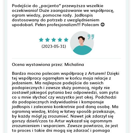
Podejście do „pacjenta” przewyższa wszelkie
oczekiwania! Duże zaangażowanie we współpracę,
ogrom wiedzy, pomocne rady. Jadłospis
dostosowany do potrzeb z uwzględnieniem
upodobań. Pełen profesjonalizm!!! Polecam 😊
(2023-05-31)
Ocena wystawiona przez: Michalina
Bardzo mocno polecam współpracę z Arturem! Dzięki
tej współpracy ogarnęłam w końcu moja relacje z
jedzeniem. Ma najlepsze podejście do swoich
podopiecznych i zawsze służy pomocą, nigdy nie
zostawił jakiegoś pytania bez odpowiedzi, sam pyta
co u mnie słychać czy wszystko jest okej. Podchodzi
do podopiecznych indywidualnie i komponuje
jadłospis i zalecenia konkretnie pod daną osobę. Ma
ogromną wiedzę, którą w łatwy sposób przekazuje,
by każdy mógł ją zrozumieć. Nawet jak zdarzył się
gorszy dzień/czas to Artur wykazał się ogromnym
zrozumieniem i wsparciem. Zawsze powtarza, że jest
to proces i takie dni mogą się zdarzać i pomaga