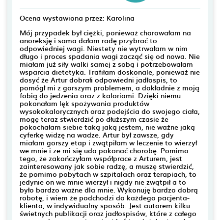
Ocena wystawiona przez: Karolina
Mój przypadek był ciężki, ponieważ chorowałam na
anoreksję i sama dałam radę przybrać to
odpowiedniej wagi. Niestety nie wytrwałam w nim
długo i proces spadania wagi zacząć się od nowa. Nie
miałam już siły walki samej z sobą i potrzebowałam
wsparcia dietetyka. Trafiłam doskonale, ponieważ nie
dosyć że Artur dobrałi odpowiedni jadłospis, to
pomógł mi z gorszym problemem, a dokładnie z moją
fobią do jedzenia oraz z kaloriami. Dzięki niemu
pokonałam lęk spożywania produktów
wysokokalorycznych oraz podejścia do swojego ciała,
mogę teraz stwierdzić po dłuższym czasie że
pokochałam siebie taką jaką jestem, nie ważne jaką
cyferkę widzę na wadze. Artur był zawsze, gdy
miałam gorszy etap i zwątpiłam w leczenie to wierzył
we mnie i ze mi się uda pokonać chorobę. Pomimo
tego, że zakończyłam współprace z Arturem, jest
zainteresowany jak sobie radzę, a muszę stwierdzić,
że pomimo pobytach w szpitalach oraz terapiach, to
jedynie on we mnie wierzył i nigdy nie zwątpił a to
było bardzo ważne dla mnie. Wykonuję bardzo dobrą
robotę, i wiem że podchodzi do każdego pacjenta-
klienta, w indywidualny sposób. Jest autorem kilku
świetnych publikacji oraz jadłospisów, które z całego