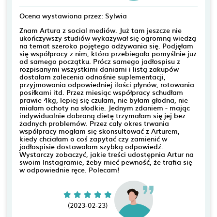
Ocena wystawiona przez: Sylwia
Znam Artura z social mediów. Już tam jeszcze nie
ukończywszy studiów wykazywał się ogromną wiedzą
na temat szeroko pojętego odżywania się. Podjęłam
się współpracy z nim, która przebiegała pomyślnie już
od samego początku. Prócz samego jadłospisu z
rozpisanymi wszystkimi daniami i listą zakupów
dostałam zalecenia odnośnie suplementacji,
przyjmowania odpowiedniej ilości płynów, rotowania
posiłkami itd. Przez miesiąc współpracy schudłam
prawie 4kg, lepiej się czułam, nie byłam głodna, nie
miałam ochoty na słodkie. Jednym zdaniem - mając
indywidualnie dobraną dietę trzymałam się jej bez
żadnych problemów. Przez cały okres trwania
współpracy mogłam się skonsultować z Arturem,
kiedy chciałam o coś zapytać czy zamienić w
jadłospisie dostawałam szybką odpowiedź.
Wystarczy zobaczyć, jakie treści udostępnia Artur na
swoim Instagramie, żeby mieć pewność, że trafia się
w odpowiednie ręce. Polecam!
(2023-02-23)