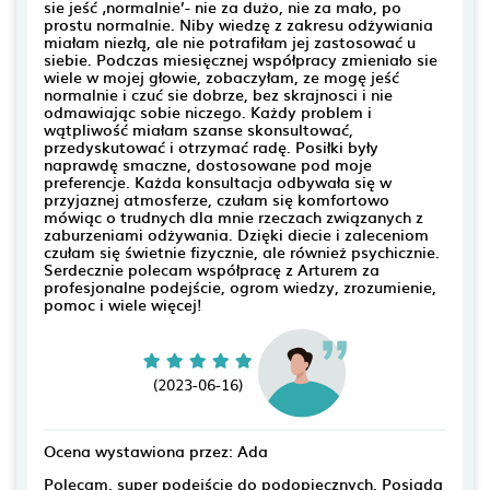
sie jeść ‚normalnie’- nie za dużo, nie za mało, po
prostu normalnie. Niby wiedzę z zakresu odżywiania
miałam niezłą, ale nie potrafiłam jej zastosować u
siebie. Podczas miesięcznej współpracy zmieniało sie
wiele w mojej głowie, zobaczyłam, ze mogę jeść
normalnie i czuć sie dobrze, bez skrajnosci i nie
odmawiając sobie niczego. Każdy problem i
wątpliwość miałam szanse skonsultować,
przedyskutować i otrzymać radę. Posiłki były
naprawdę smaczne, dostosowane pod moje
preferencje. Każda konsultacja odbywała się w
przyjaznej atmosferze, czułam się komfortowo
mówiąc o trudnych dla mnie rzeczach związanych z
zaburzeniami odżywania. Dzięki diecie i zaleceniom
czułam się świetnie fizycznie, ale również psychicznie.
Serdecznie polecam współpracę z Arturem za
profesjonalne podejście, ogrom wiedzy, zrozumienie,
pomoc i wiele więcej!
(2023-06-16)
Ocena wystawiona przez: Ada
Polecam, super podejście do podopiecznych. Posiada