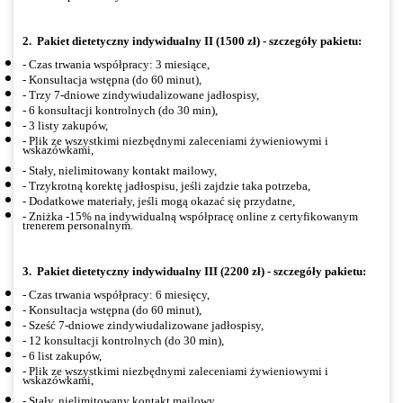
2.
Pakiet dietetyczny indywidualny II (1500 zł) - szczegóły pakietu:
- Czas trwania współpracy: 3 miesiące,
- Konsultacja wstępna (do 60 minut),
- Trzy 7-dniowe zindywiudalizowane jadłospisy,
- 6 konsultacji kontrolnych (do 30 min),
- 3 listy zakupów,
- Plik ze wszystkimi niezbędnymi zaleceniami żywieniowymi i
wskazówkami,
- Stały, nielimitowany kontakt mailowy,
- Trzykrotną korektę jadłospisu, jeśli zajdzie taka potrzeba,
- Dodatkowe materiały, jeśli mogą okazać się przydatne,
- Zniżka -15% na indywidualną współpracę online z certyfikowanym
trenerem personalnym.
3.
Pakiet dietetyczny indywidualny III (2200 zł) - szczegóły pakietu:
- Czas trwania współpracy: 6 miesięcy,
- Konsultacja wstępna (do 60 minut),
- Sześć 7-dniowe zindywiudalizowane jadłospisy,
- 12 konsultacji kontrolnych (do 30 min),
- 6 list zakupów,
- Plik ze wszystkimi niezbędnymi zaleceniami żywieniowymi i
wskazówkami,
- Stały, nielimitowany kontakt mailowy,