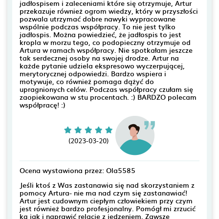
jadłospisem i zaleceniami które się otrzymuje, Artur
przekazuje również ogrom wiedzy, który w przyszłości
pozwala utrzymać dobre nawyki wypracowane
wspólnie podczas współpracy. To nie jest tylko
jadłospis. Można powiedzieć, że jadłospis to jest
kropla w morzu tego, co podopieczny otrzymuje od
Artura w ramach współpracy. Nie spotkałam jeszcze
tak serdecznej osoby na swojej drodze. Artur na
każde pytanie udziela ekspresowo wyczerpującej,
merytorycznej odpowiedzi. Bardzo wspiera i
motywuje, co również pomaga dążyć do
upragnionych celów. Podczas współpracy czułam się
zaopiekowana w stu procentach. :) BARDZO polecam
współpracę! :)
(2023-03-20)
Ocena wystawiona przez: Ola5585
Jeśli ktoś z Was zastanawia się nad skorzystaniem z
pomocy Artura- nie ma nad czym się zastanawiać!
Artur jest cudownym ciepłym człowiekiem przy czym
jest również bardzo profesjonalny. Pomógł mi zrzucić
kg jak i naprawić relacje z jedzeniem. Zawsze