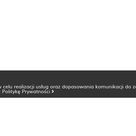
 w celu realizacji usług oraz dopasowania komunikacji do 
z
Politykę Prywatności