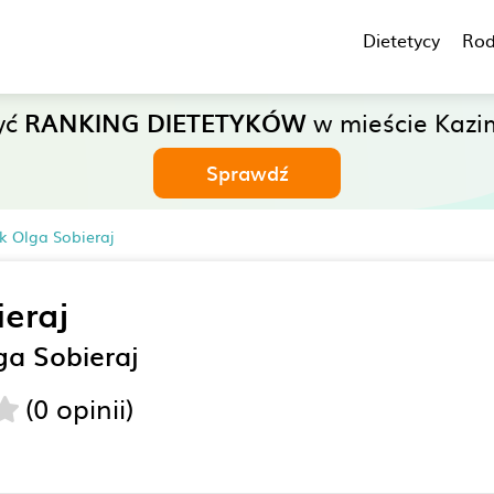
Dietetycy
Rod
yć
RANKING DIETETYKÓW
w mieście Kazim
Sprawdź
k Olga Sobieraj
ieraj
ga Sobieraj
(0 opinii)