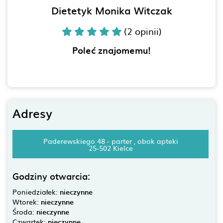
Dietetyk Monika Witczak
(2 opinii)
Poleć znajomemu!
Adresy
Paderewskiego 48 - parter , obok apteki
25-502 Kielce
Godziny otwarcia:
Poniedziałek:
nieczynne
Wtorek:
nieczynne
Środa:
nieczynne
Czwartek:
nieczynne