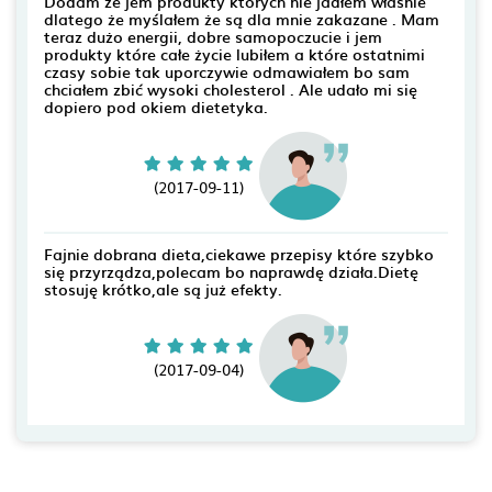
Dodam że jem produkty których nie jadłem właśnie
dlatego że myślałem że są dla mnie zakazane . Mam
teraz dużo energii, dobre samopoczucie i jem
produkty które całe życie lubiłem a które ostatnimi
czasy sobie tak uporczywie odmawiałem bo sam
chciałem zbić wysoki cholesterol . Ale udało mi się
dopiero pod okiem dietetyka.
(2017-09-11)
Fajnie dobrana dieta,ciekawe przepisy które szybko
się przyrządza,polecam bo naprawdę działa.Dietę
stosuję krótko,ale są już efekty.
(2017-09-04)