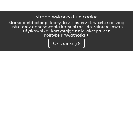
Strona wykorzystuje cookie
Strona dietdoctor.pl korzysta z ciasteczek w celu realizacji
usług oraz dopasowania komunikacji do zainteresowań
użytkownika. Korzystając z niej akceptujesz
Politykę Prywatności
Ok, zamknij
Dietetyk Białystok
Dietetyk Bydgoszcz
Dietetyk Gdańsk
Dietetyk Gorzów Wielkopolski