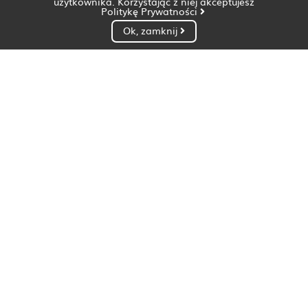
użytkownika. Korzystając z niej akceptujesz
Politykę Prywatności
Ok, zamknij
Dietetyk Białystok
Dietetyk Bydgoszcz
Dietetyk Gdańsk
Dietetyk Gorzów Wielkopolski
Dietetyk Katowice
Dietetyk Kielce