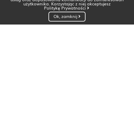
użytkownika. Korzystając z niej akceptujesz
Politykę Prywatności
Ok, zamknij
Dietetyk Białystok
Dietetyk Bydgoszcz
Dietetyk Gdańsk
Dietetyk Gorzów Wielkopolski
Dietetyk Katowice
Dietetyk Kielce