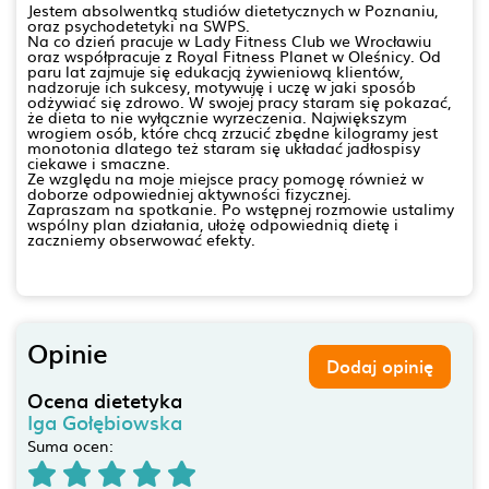
Jestem absolwentką studiów dietetycznych w Poznaniu,
oraz psychodetetyki na SWPS.
Na co dzień pracuje w Lady Fitness Club we Wrocławiu
oraz współpracuje z Royal Fitness Planet w Oleśnicy. Od
paru lat zajmuje się edukacją żywieniową klientów,
nadzoruje ich sukcesy, motywuję i uczę w jaki sposób
odżywiać się zdrowo. W swojej pracy staram się pokazać,
że dieta to nie wyłącznie wyrzeczenia. Największym
wrogiem osób, które chcą zrzucić zbędne kilogramy jest
monotonia dlatego też staram się układać jadłospisy
ciekawe i smaczne.
Ze względu na moje miejsce pracy pomogę również w
doborze odpowiedniej aktywności fizycznej.
Zapraszam na spotkanie. Po wstępnej rozmowie ustalimy
wspólny plan działania, ułożę odpowiednią dietę i
zaczniemy obserwować efekty.
Opinie
Dodaj opinię
Ocena dietetyka
Iga Gołębiowska
Suma ocen: