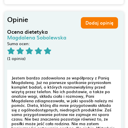
Opinie
Dodaj opinię
Ocena dietetyka
Magdalena Sobolewska
Suma ocen:
(1 opinia)
Jestem bardzo zadowolona ze współpracy z Panią
Magdaleną. Już na pierwsze spotkanie przyniosłam
komplet badań, o których rozmawiałyśmy przed
wizytą przez telefon. Na ich podstawie, a także po
analizie wagi, składu ciała i rozmowy, Pani
Magdalena zdiagnozowała, w jaki sposób należy mi
pomóc. Dieta, którą dla mnie przygotowała składa
się z ogólnodostępnych, niedrogich produktów. Zaś
samo przygotowanie potraw nie zajmuje mi sporo
czasu. Nie bez znaczenia pozostaje również to, że
posiłki może jeść cała rodzina. Nie ma zatem
konieczności gotowania osobno dla siebie. W trakcie