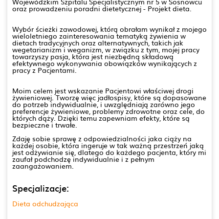
Wojewódzkim Szpitalu Specjalistycznym nr 5 w Sosnowcu
oraz prowadzeniu poradni dietetycznej - Projekt dieta.
Wybór ścieżki zawodowej, którą obrałam wynikał z mojego
wieloletniego zainteresowania tematyką żywienia w
dietach tradycyjnych oraz alternatywnych, takich jak
wegetarianizm i weganizm, w związku z tym, mojej pracy
towarzyszy pasja, która jest niezbędną składową
efektywnego wykonywania obowiązków wynikających z
pracy z Pacjentami.
Moim celem jest wskazanie Pacjentowi właściwej drogi
żywieniowej. Tworzę więc jadłospisy, które są dopasowane
do potrzeb indywidualnie, i uwzględniają zarówno jego
preferencje żywieniowe, problemy zdrowotne oraz cele, do
których dąży. Dzięki temu zapewniam efekty, które są
bezpieczne i trwałe.
Zdaję sobie sprawę z odpowiedzialności jaka ciąży na
każdej osobie, która ingeruje w tak ważną przestrzeń jaką
jest odżywianie się, dlatego do każdego pacjenta, który mi
zaufał podchodzę indywidualnie i z pełnym
zaangażowaniem.
Specjalizacje:
Dieta odchudzająca