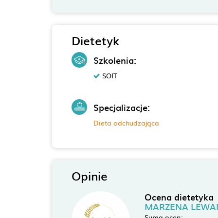
Dietetyk
Szkolenia:
SOIT
Specjalizacje:
Dieta odchudzająca
Opinie
Ocena dietetyka
MARZENA LEW
Suma ocen: